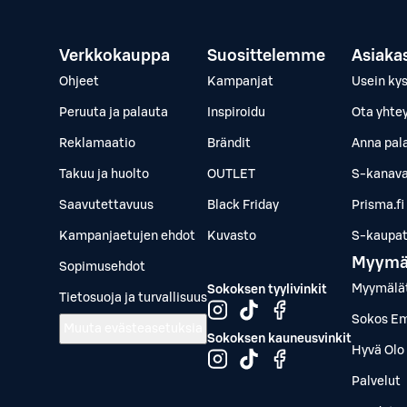
Verkkokauppa
Suosittelemme
Asiaka
Ohjeet
Kampanjat
Usein ky
Peruuta ja palauta
Inspiroidu
Ota yhte
Reklamaatio
Brändit
Anna pal
Takuu ja huolto
OUTLET
S-kanava
Saavutettavuus
Black Friday
Prisma.fi
Kampanjaetujen ehdot
Kuvasto
S-kaupat.
Myymä
Sopimusehdot
Myymälä
Sokoksen tyylivinkit
Tietosuoja ja turvallisuus
Sokos Em
Muuta evästeasetuksia
Sokoksen kauneusvinkit
Hyvä Olo 
Palvelut