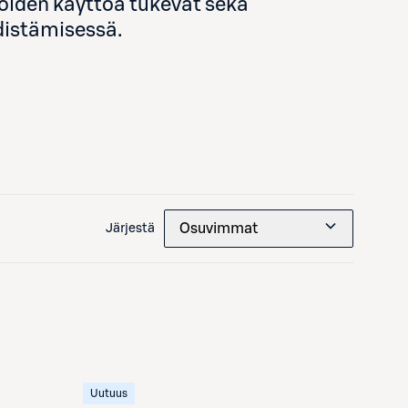
joiden käyttöä tukevat sekä
edistämisessä.
Osuvimmat
Järjestä
Uutuus