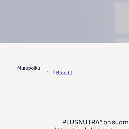
Murupolku
Brändit
PLUSNUTRA® on suomalai