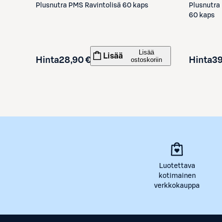
Plusnutra
Plusnutra
PMS Ravintolisä 60 kaps
60 kaps
Lisää
Lisää
Hinta
39
Hinta
28,90 €
ostoskoriin
Luotettava
kotimainen
verkkokauppa