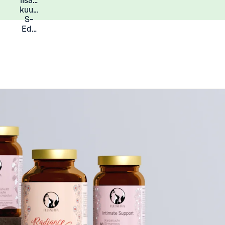
lisää
Lisätietoja
kuukauden
S-
Eduista