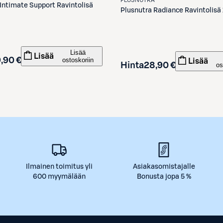
Intimate Support Ravintolisä
Plusnutra
Radiance Ravintolisä
Lisää
Lisää
,90 €
ostoskoriin
Lisää
Hinta
28,90 €
os
Ilmainen toimitus yli
Asiakasomistajalle
600 myymälään
Bonusta jopa 5 %