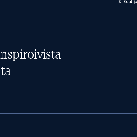
S-Edut j
nspiroivista
ta