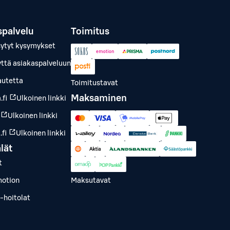
spalvelu
Toimitus
sytyt kysymykset
yttä asiakaspalveluun
autetta
Toimitustavat
Maksaminen
.fi
Ulkoinen linkki
Ulkoinen linkki
fi
Ulkoinen linkki
lät
t
otion
Maksutavat
-hoitolat