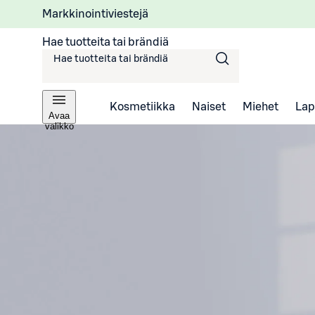
Markkinointiviestejä
Hae tuotteita tai brändiä
Kosmetiikka
Naiset
Miehet
Lap
Avaa
valikko