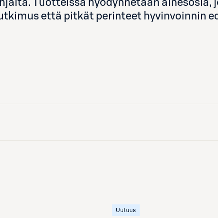
hjalta. Tuotteissa hyödynnetään ainesosia, 
tutkimus että pitkät perinteet hyvinvoinnin 
Uutuus