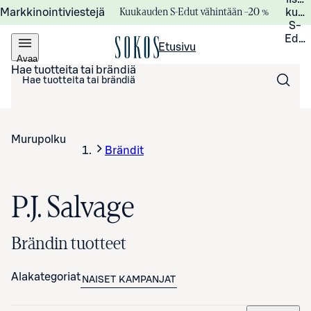
Kuukauden S-Edut vähintään –20 %
Markkinointiviestejä
kuuk
S-
Edui
Etusivu
Avaa
valikko
Hae tuotteita tai brändiä
Murupolku
Brändit
P.J. Salvage
Brändin tuotteet
Alakategoriat
NAISET
KAMPANJAT