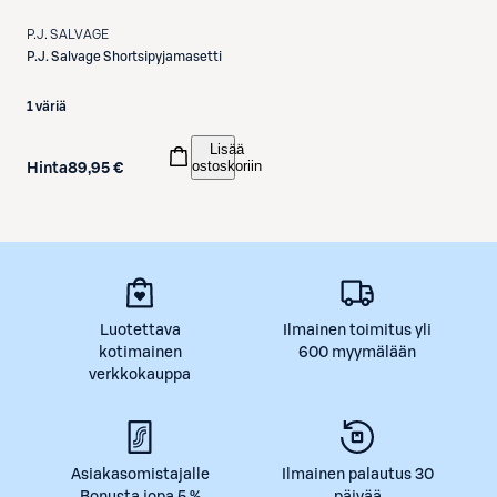
P.J. SALVAGE
P.J. Salvage
Shortsipyjamasetti
1 väriä
Lisää
ostoskoriin
Hinta
89,95 €
Luotettava
Ilmainen toimitus yli
kotimainen
600 myymälään
verkkokauppa
Asiakasomistajalle
Ilmainen palautus 30