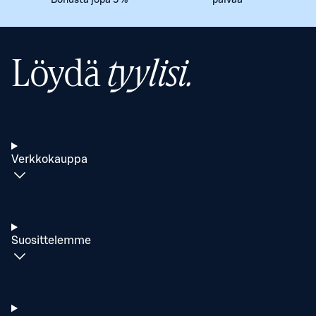
Bonusta jopa 5 %
päivää
Löydä
tyylisi.
Verkkokauppa
Suosittelemme