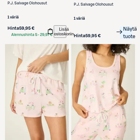
P.J. Salvage
Olohousut
P.J. Salvage
Olohousut
1 väriä
1 väriä
Hinta
59,95 €
Näytä
Lisää
ostoskoriin
Alennushinta S-
29,97 €
Hinta
59,95 €
tuote
Etukortilla