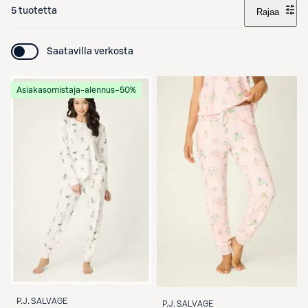
5 tuotetta
Rajaa
Saatavilla verkosta
Asiakasomistaja-alennus
−50%
P.J. SALVAGE
P.J. SALVAGE