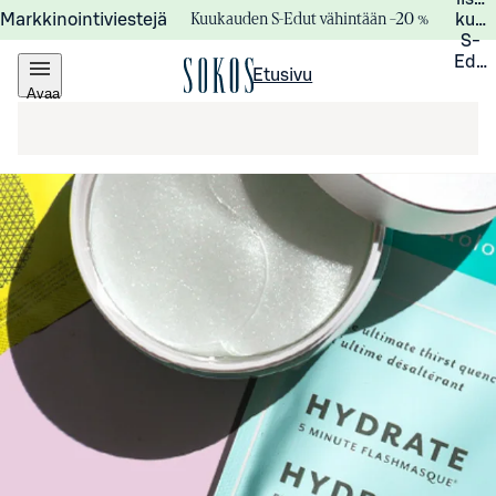
Kuukauden S-Edut vähintään –20 %
Markkinointiviestejä
kuuk
S-
Edui
Etusivu
Avaa
valikko