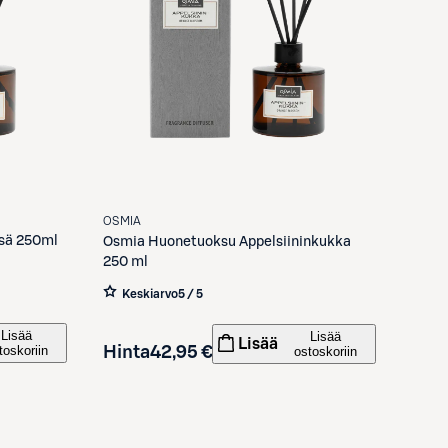
OSMIA
sä 250ml
Osmia
Huonetuoksu Appelsiininkukka
250 ml
Keskiarvo
5 / 5
Lisää
Lisää
Lisää
toskoriin
Hinta
42,95 €
ostoskoriin