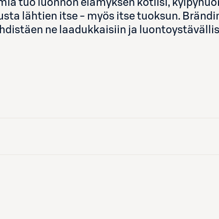
smia tuo luonnon elämyksen kotiisi, kylpyh
usta lähtien itse - myös itse tuoksun. Brändi
istäen ne laadukkaisiin ja luontoystävällisi