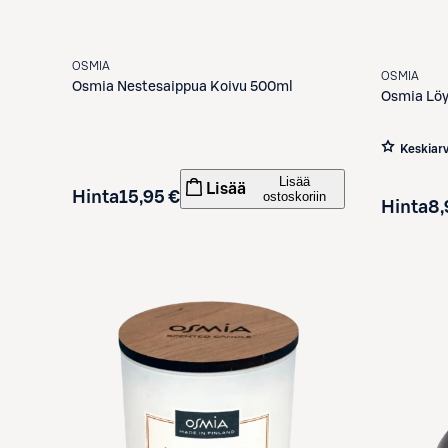
OSMIA
OSMIA
Osmia
Nestesaippua Koivu 500ml
Osmia
Löy
Keskiar
Lisää
Lisää
Hinta
15,95 €
ostoskoriin
Hinta
8,