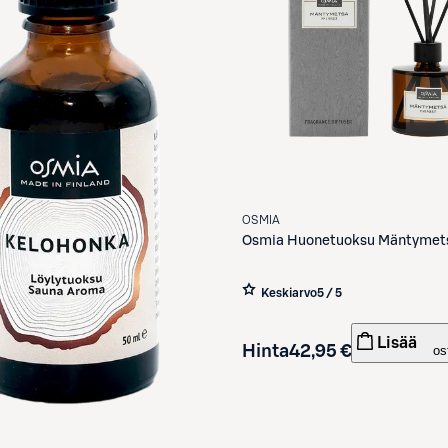
OSMIA
Osmia
Huonetuoksu Mäntymet
Keskiarvo
5 / 5
Lisää
Hinta
42,95 €
os