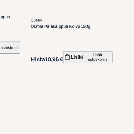
ippua
OSMIA
Osmia
Palasaippua Koivu 120g
 ostoskoriin
Lisää
Lisää
Hinta
10,95 €
ostoskoriin