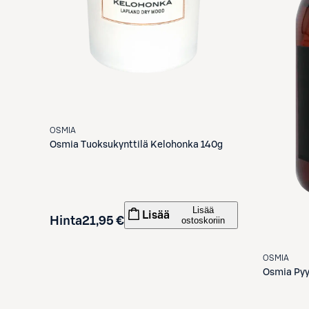
OSMIA
Osmia
Tuoksukynttilä Kelohonka 140g
Lisää
Lisää
Hinta
21,95 €
ostoskoriin
OSMIA
Osmia
Pyy