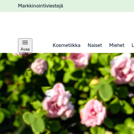
Markkinointiviestejä
Kosmetiikka
Naiset
Miehet
Avaa
valikko