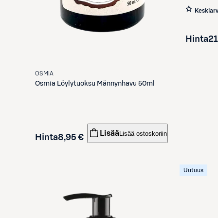
Keskiar
Hinta
21
OSMIA
Osmia
Löylytuoksu Männynhavu 50ml
Lisää
Lisää ostoskoriin
Hinta
8,95 €
Uutuus