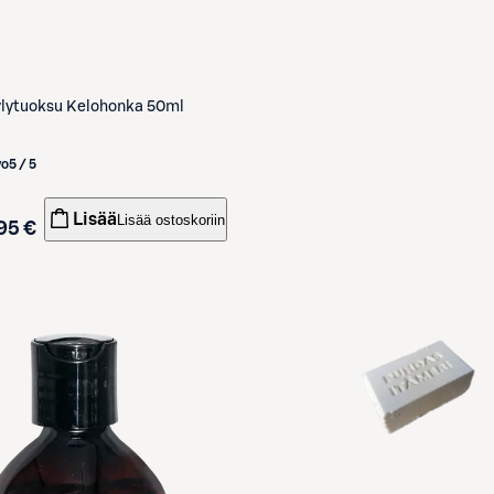
lytuoksu Kelohonka 50ml
vo
5 / 5
Lisää
Lisää ostoskoriin
95 €