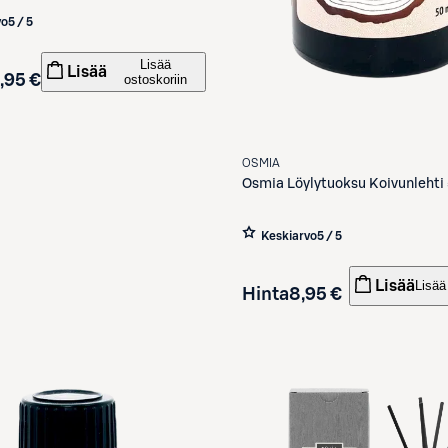
vo
5 / 5
Lisää
Lisää
,95 €
ostoskoriin
OSMIA
Osmia
Löylytuoksu Koivunlehti
Keskiarvo
5 / 5
Lisää
Lisää
Hinta
8,95 €