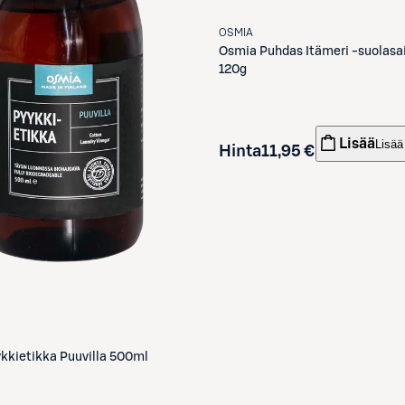
OSMIA
Osmia
Puhdas Itämeri -suolasa
120g
Lisää
Lisää
Hinta
11,95 €
kkietikka Puuvilla 500ml