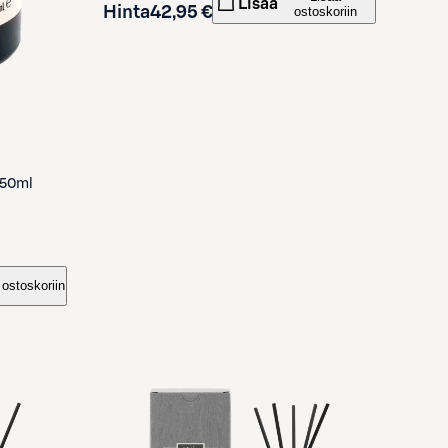
Lisää
Hinta
42,95 €
ostoskoriin
 50ml
 ostoskoriin