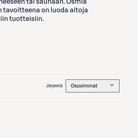
uoneeseen tai saunaan. Osmia
n tavoitteena on luoda aitoja
in tuotteisiin.
Osuvimmat
Järjestä