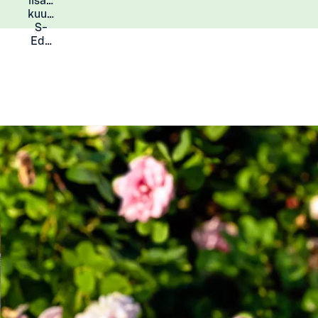
lisää
Lisätietoja
kuukauden
S-
Eduista