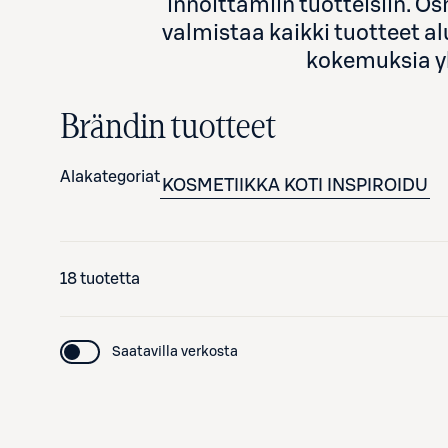
innoittamiin tuotteisiin. O
valmistaa kaikki tuotteet al
kokemuksia yhd
Brändin tuotteet
Alakategoriat
KOSMETIIKKA
KOTI
INSPIROIDU
18 tuotetta
Saatavilla verkosta