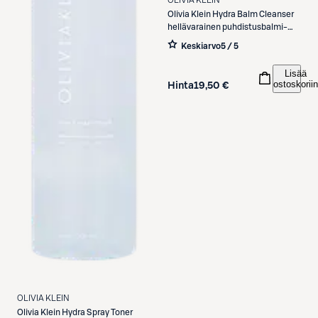
OLIVIA KLEIN
Olivia Klein
Hydra Balm Cleanser
hellävarainen puhdistusbalmi-
geeli 100 ml
Keskiarvo
5 / 5
Lisää
ostoskoriin
Hinta
19,50 €
OLIVIA KLEIN
Olivia Klein
Hydra Spray Toner