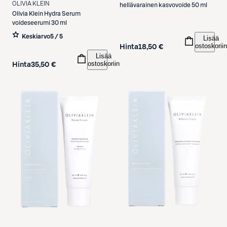
OLIVIA KLEIN
hellävarainen kasvovoide 50 ml
Olivia Klein
Hydra Serum
voideseerumi 30 ml
Keskiarvo
5 / 5
Lisää
ostoskoriin
Hinta
18,50 €
Lisää
ostoskoriin
Hinta
35,50 €