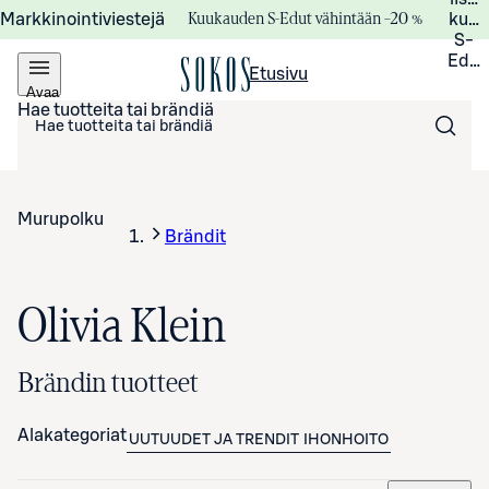
Kuukauden S-Edut vähintään –20 %
Markkinointiviestejä
kuuk
S-
Edui
Etusivu
Avaa
valikko
Hae tuotteita tai brändiä
Murupolku
Brändit
Olivia Klein
Brändin tuotteet
Alakategoriat
UUTUUDET JA TRENDIT
IHONHOITO