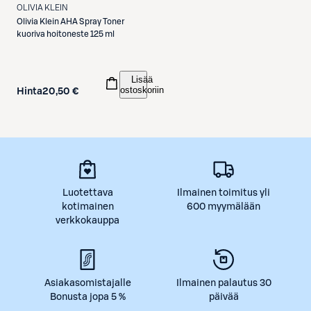
OLIVIA KLEIN
Olivia Klein
AHA Spray Toner
kuoriva hoitoneste 125 ml
Lisää
ostoskoriin
Hinta
20,50 €
Luotettava
Ilmainen toimitus yli
kotimainen
600 myymälään
verkkokauppa
Asiakasomistajalle
Ilmainen palautus 30
Bonusta jopa 5 %
päivää