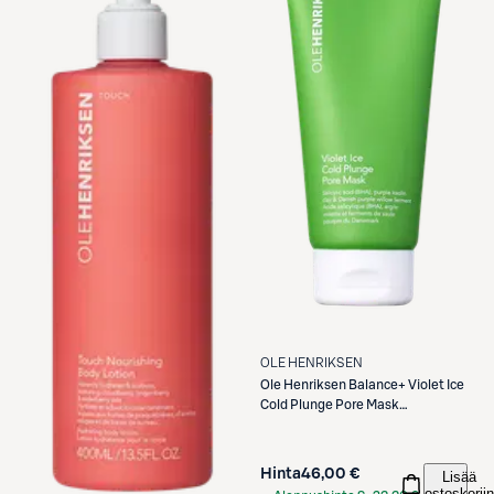
OLE HENRIKSEN
Ole Henriksen
Balance+ Violet Ice
Cold Plunge Pore Mask
kasvonaamio 90gr
Hinta
46,00 €
Lisää
ostoskoriin