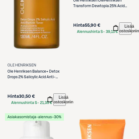
Ole Henriksen
OleHenriksen
Transform Dewtopia 25% Acid
Flash Facial Mask kasvonaamio
50 ml
Hinta
55,90 €
Lisää
ostoskoriin
Alennushinta S-
39,13 €
Etukortilla
OLE HENRIKSEN
Ole Henriksen
Balance+ Detox
Drops 2% Salicylic Acid Anti-
Belmish Toner kasvovesi 120ml
Hinta
30,50 €
Lisää
ostoskoriin
Alennushinta S-
21,35 €
Etukortilla
Asiakasomistaja-alennus
−30%