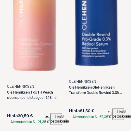
OLE HENRIKSEN
OLE HENRIKSEN
Ole Henriksen
OleHenriksen
Ole Henriksen
TRUTH Peach
Transform Double Rewind 0.3%
cleanser puhdistusgeeli 148 ml
Retinol kasvoseerumi 30 ml
Hinta
81,50 €
Lisää
ostoskoriin
Hinta
30,50 €
Lisää
Alennushinta S-
57,05 €
ostoskoriin
Alennushinta S-
21,35 €
Etukortilla
Etukortilla