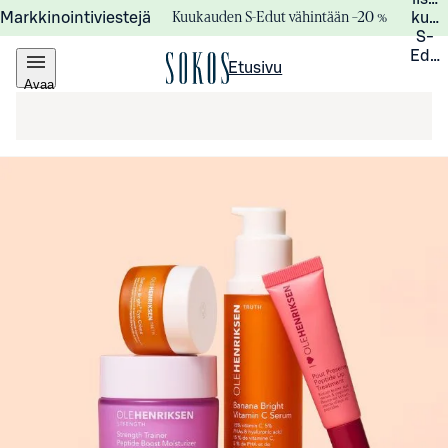
Kuukauden S-Edut vähintään –20 %
Markkinointiviestejä
kuuk
S-
Edui
Etusivu
Avaa
valikko