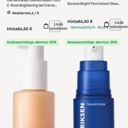
Ole Henriksen
OleHenriksen Truth
Banana Bright Plus Instant Glow
C-Rush Brightening Gel Crème
Moisturizer kasvovoide 50 ml
geelivoide 50 ml
Keskiarvo
4,4 / 5
Hinta
64,50 €
Lisää
Lisää
ostoskoriin
Alennushinta S-
45,15 €
ostoskoriin
Hinta
64,50 €
Etukortilla
Asiakasomistaja-alennus
−30%
Asiakasomistaja-alennus
−30%