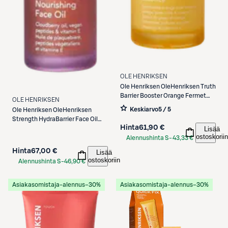
OLE HENRIKSEN
Ole Henriksen
OleHenriksen Truth
Barrier Booster Orange Fermet
OLE HENRIKSEN
Essence hoitovesi 120 ml
Keskiarvo
5 / 5
Ole Henriksen
OleHenriksen
Strength HydraBarrier Face Oil
Hinta
61,90 €
kasvoöljy 30 ml
Lisää
ostoskoriin
Alennushinta S-
43,33 €
Etukortilla
Hinta
67,00 €
Lisää
ostoskoriin
Alennushinta S-
46,90 €
Etukortilla
Asiakasomistaja-alennus
−30%
Asiakasomistaja-alennus
−30%