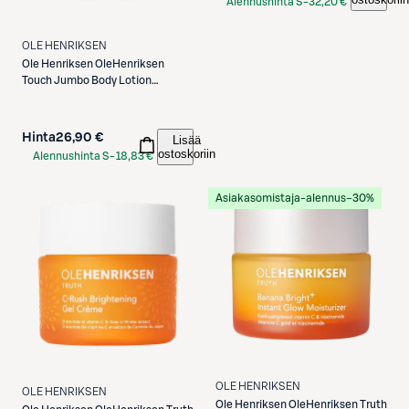
Alennushinta S-
32,20 €
Etukortilla
OLE HENRIKSEN
Ole Henriksen
OleHenriksen
Touch Jumbo Body Lotion
vartalovoide 400 ml
Hinta
26,90 €
Lisää
ostoskoriin
Alennushinta S-
18,83 €
Etukortilla
Asiakasomistaja-alennus
−30%
OLE HENRIKSEN
OLE HENRIKSEN
Ole Henriksen
OleHenriksen Truth