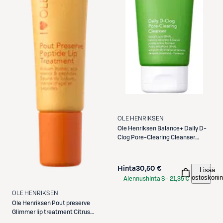
OLE HENRIKSEN
Ole Henriksen
Balance+ Daily D-
Clog Pore-Clearing Cleanser
puhdistusemulsio 147ml
Hinta
30,50 €
Lisää
ostoskoriin
Alennushinta S-
21,35 €
Etukortilla
OLE HENRIKSEN
Ole Henriksen
Pout preserve
Glimmer lip treatment Citrus
Sunshine huulivoide 12ml