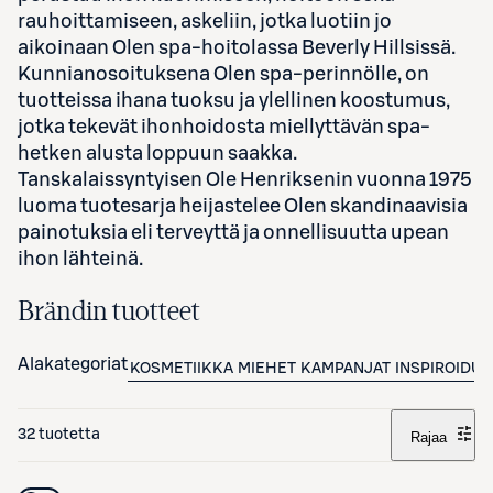
rauhoittamiseen, askeliin, jotka luotiin jo
aikoinaan Olen spa-hoitolassa Beverly Hillsissä.
Kunnianosoituksena Olen spa-perinnölle, on
tuotteissa ihana tuoksu ja ylellinen koostumus,
jotka tekevät ihonhoidosta miellyttävän spa-
hetken alusta loppuun saakka.
Tanskalaissyntyisen Ole Henriksenin vuonna 1975
luoma tuotesarja heijastelee Olen skandinaavisia
painotuksia eli terveyttä ja onnellisuutta upean
ihon lähteinä.
Brändin tuotteet
Alakategoriat
KOSMETIIKKA
MIEHET
KAMPANJAT
INSPIROIDU
32 tuotetta
Rajaa