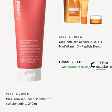
OLE HENRIKSEN
Ole Henriksen
Clinical Quick Fix
Mini Vitamin C + Peptide Duo
pakkaus 14 ml
Hinta
26,50 €
Lisää
ostoskoriin
Alennushinta S-
18,55 €
Etukortilla
OLE HENRIKSEN
Ole Henriksen
Touch Body Scrub
vartalokuorinta 240 ml