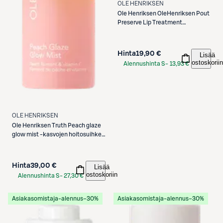
OLE HENRIKSEN
Ole Henriksen
OleHenriksen Pout
Preserve Lip Treatment
huulivoide 12 ml
Hinta
19,90 €
Lisää
ostoskoriin
Alennushinta S-
13,93 €
Etukortilla
OLE HENRIKSEN
Ole Henriksen
Truth Peach glaze
glow mist -kasvojen hoitosuihke
80ml
Hinta
39,00 €
Lisää
ostoskoriin
Alennushinta S-
27,30 €
Etukortilla
Asiakasomistaja-alennus
−30%
Asiakasomistaja-alennus
−30%