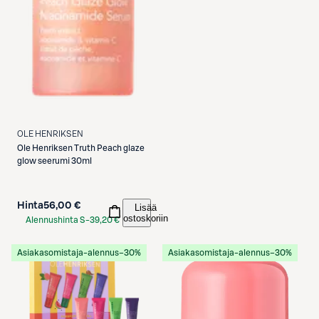
OLE HENRIKSEN
Ole Henriksen
Truth Peach glaze
glow seerumi 30ml
Hinta
56,00 €
Lisää
ostoskoriin
Alennushinta S-
39,20 €
Etukortilla
Asiakasomistaja-alennus
−30%
Asiakasomistaja-alennus
−30%