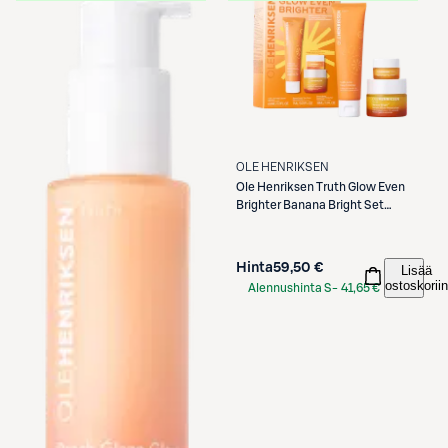
OLE HENRIKSEN
Ole Henriksen
Truth Glow Even
Brighter Banana Bright Set
ihonhoitopakkaus
Hinta
59,50 €
Lisää
ostoskoriin
Alennushinta S-
41,65 €
Etukortilla