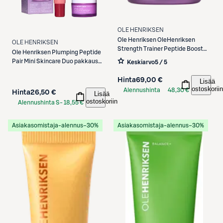
OLE HENRIKSEN
Ole Henriksen
OleHenriksen
OLE HENRIKSEN
Strength Trainer Peptide Boost
Ole Henriksen
Plumping Peptide
Moisturizer kasvovoide 50 ml
Pair Mini Skincare Duo pakkaus
Keskiarvo
5 / 5
22 ml
Hinta
69,00 €
Lisää
ostoskoriin
Alennushinta
48,30 €
Hinta
26,50 €
Lisää
S-Etukortilla
ostoskoriin
Alennushinta S-
18,55 €
Etukortilla
Asiakasomistaja-alennus
−30%
Asiakasomistaja-alennus
−30%