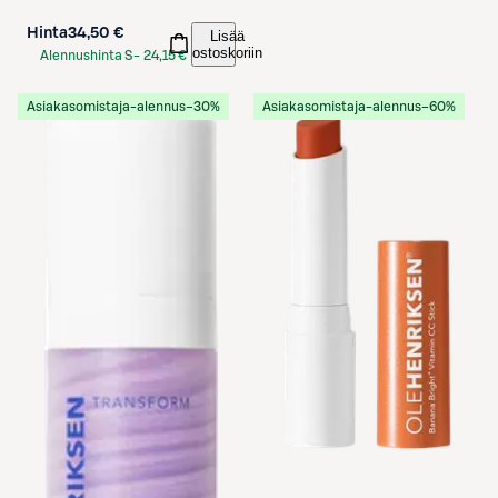
Hinta
34,50 €
Lisää
ostoskoriin
Alennushinta S-
24,15 €
Etukortilla
Asiakasomistaja-alennus
−30%
Asiakasomistaja-alennus
−60%