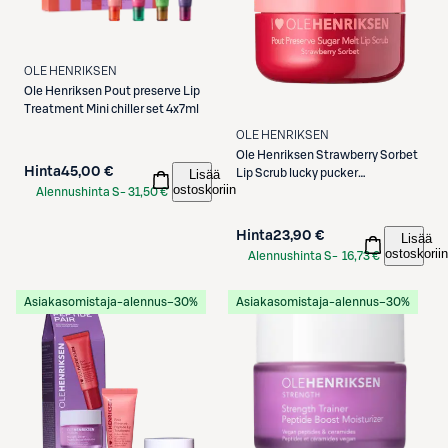
OLE HENRIKSEN
Ole Henriksen
Pout preserve Lip
Treatment Mini chiller set 4x7ml
OLE HENRIKSEN
Ole Henriksen
Strawberry Sorbet
Hinta
45,00 €
Lisää
Lip Scrub lucky pucker
ostoskoriin
huulikuorinta 4ml
Alennushinta S-
31,50 €
Etukortilla
Hinta
23,90 €
Lisää
ostoskoriin
Alennushinta S-
16,73 €
Etukortilla
Asiakasomistaja-alennus
−30%
Asiakasomistaja-alennus
−30%