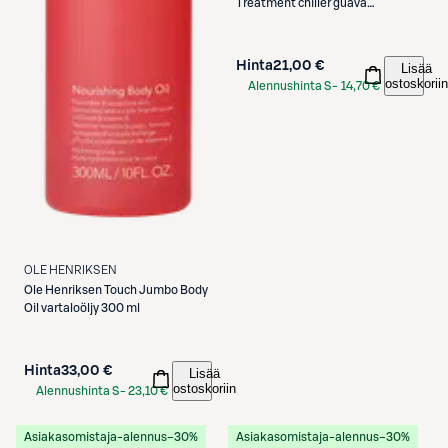
Treatment chiller guava
huulivoide12 ml
Hinta
21,00 €
Lisää
ostoskoriin
Alennushinta S-
14,70 €
Etukortilla
OLE HENRIKSEN
Ole Henriksen
Touch Jumbo Body
Oil vartaloöljy 300 ml
Hinta
33,00 €
Lisää
ostoskoriin
Alennushinta S-
23,10 €
Etukortilla
Asiakasomistaja-alennus
−30%
Asiakasomistaja-alennus
−30%