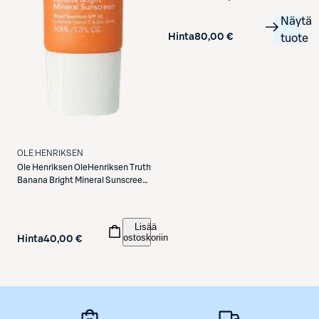
Näytä
Hinta
80,00 €
tuote
OLE HENRIKSEN
Ole Henriksen
OleHenriksen Truth
Banana Bright Mineral Sunscreen
SPF30 aurinkovoide kasvoille 50
ml
Lisää
ostoskoriin
Hinta
40,00 €