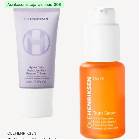
Asiakasomistaja-alennus
−30%
OLE HENRIKSEN