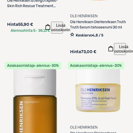
Ole Henriksen
Strength Aprés-
Skin Rich Rescue Treatment
hoitovoide 75 ml
OLE HENRIKSEN
Ole Henriksen
OleHenriksen Truth
Hinta
55,90 €
Lisää
Truth Serum tehoseerumi 30 ml
ostoskoriin
Alennushinta S-
39,13 €
Keskiarvo
4,8 / 5
Etukortilla
Lisää
ostoskoriin
Hinta
73,00 €
Asiakasomistaja-alennus
−30%
Asiakasomistaja-alennus
−30%
OLE HENRIKSEN