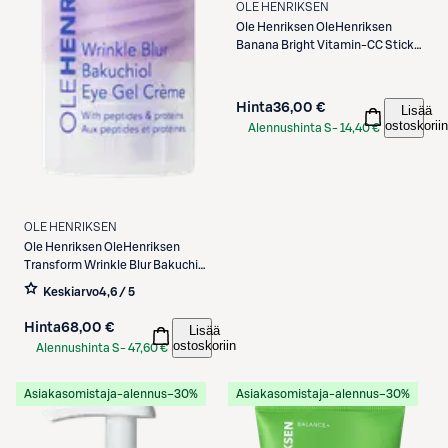
OLE HENRIKSEN
Ole Henriksen
OleHenriksen
Banana Bright Vitamin-CC Stick
Pumpkin silmänympäryspuikko
3,7 ml
Hinta
36,00 €
Lisää
ostoskoriin
Alennushinta S-
14,40 €
Etukortilla
OLE HENRIKSEN
Ole Henriksen
OleHenriksen
Transform Wrinkle Blur Bakuchiol
Eye Gel Cream
Keskiarvo
4,6 / 5
silmänympärysgeeli 18 ml
Hinta
68,00 €
Lisää
ostoskoriin
Alennushinta S-
47,60 €
Etukortilla
Asiakasomistaja-alennus
−30%
Asiakasomistaja-alennus
−30%