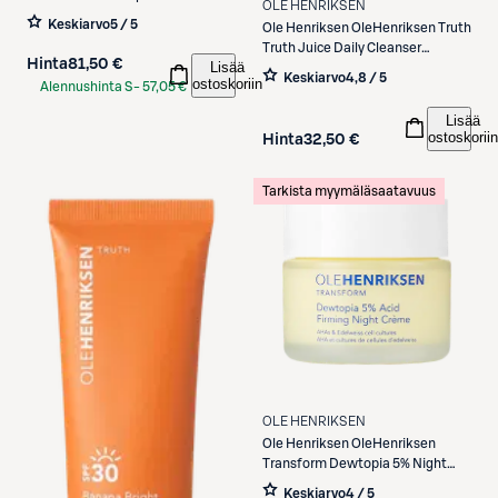
OLE HENRIKSEN
Treatment yöseerumi 30 ml
Keskiarvo
5 / 5
Ole Henriksen
OleHenriksen Truth
Truth Juice Daily Cleanser
Hinta
81,50 €
Lisää
puhdistusgeeli 147 ml
Keskiarvo
4,8 / 5
ostoskoriin
Alennushinta S-
57,05 €
Etukortilla
Lisää
ostoskoriin
Hinta
32,50 €
Tarkista myymäläsaatavuus
OLE HENRIKSEN
Ole Henriksen
OleHenriksen
Transform Dewtopia 5% Night
Cream yövoide 50 ml
Keskiarvo
4 / 5