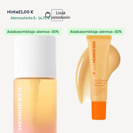
Hinta
21,00 €
Lisää
ostoskoriin
Alennushinta S-
14,70 €
Etukortilla
Asiakasomistaja-alennus
−30%
Asiakasomistaja-alennus
−30%