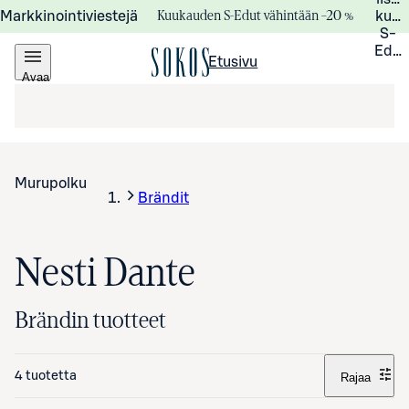
Kuukauden S-Edut vähintään –20 %
Markkinointiviestejä
kuuk
S-
Edui
Etusivu
Avaa
valikko
Murupolku
Brändit
Nesti Dante
Brändin tuotteet
4 tuotetta
Rajaa