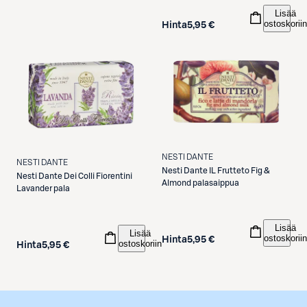
Lisää
ostoskoriin
Hinta
5,95 €
NESTI DANTE
NESTI DANTE
Nesti Dante
IL Frutteto Fig &
Nesti Dante
Dei Colli Fiorentini
Almond palasaippua
Lavander pala
Lisää
Lisää
ostoskoriin
Hinta
5,95 €
ostoskoriin
Hinta
5,95 €