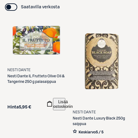
Saatavilla verkosta
NESTI DANTE
Nesti Dante
IL Frutteto Olive Oil &
Tangerine 250 g palasaippua
Lisää
ostoskoriin
Hinta
5,95 €
NESTI DANTE
Nesti Dante
Luxury Black 250g
saippua
Keskiarvo
5 / 5