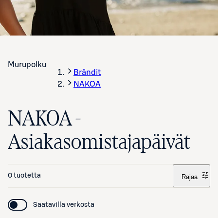
Murupolku
Brändit
NAKOA
NAKOA -
Asiakasomistajapäivät
0 tuotetta
Rajaa
Saatavilla verkosta