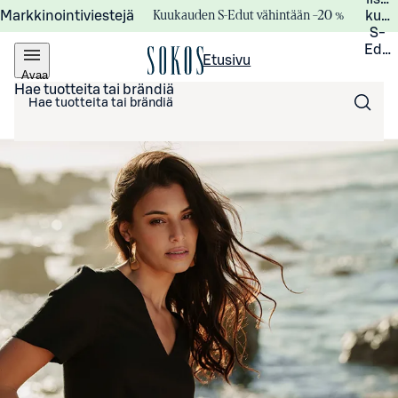
Kuukauden S-Edut vähintään –20 %
Markkinointiviestejä
kuuk
S-
Edui
Etusivu
Avaa
valikko
Hae tuotteita tai brändiä