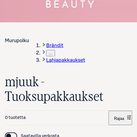
Murupolku
Brändit
…
Lahjapakkaukset
mjuuk -
Tuoksupakkaukset
0 tuotetta
Rajaa
Saatavilla verkosta