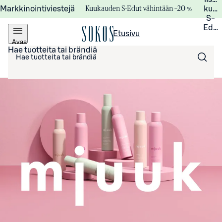
Kuukauden S-Edut vähintään –20 %
Markkinointiviestejä
kuuk
S-
Edui
Etusivu
Avaa
valikko
Hae tuotteita tai brändiä