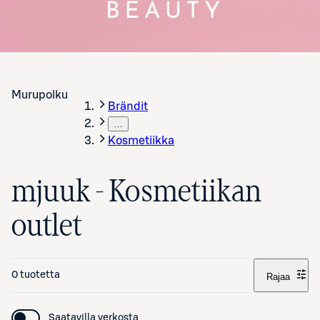
Murupolku
Brändit
…
Kosmetiikka
mjuuk - Kosmetiikan
outlet
0 tuotetta
Rajaa
Saatavilla verkosta