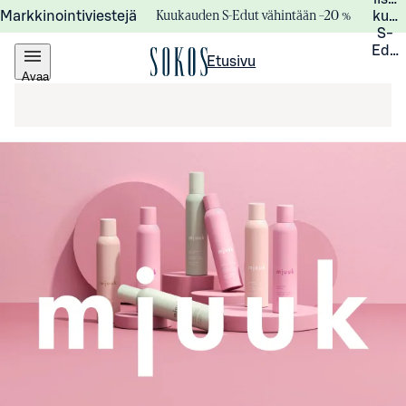
Kuukauden S-Edut vähintään –20 %
Markkinointiviestejä
kuuk
S-
Edui
Etusivu
Avaa
valikko