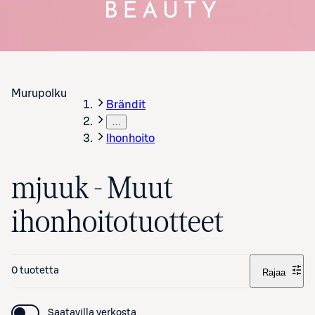
Murupolku
Brändit
…
Ihonhoito
mjuuk - Muut
ihonhoitotuotteet
0 tuotetta
Rajaa
Saatavilla verkosta