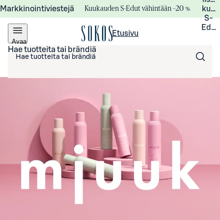
Kuukauden S-Edut vähintään –20 %
Markkinointiviestejä
kuuk
S-
Edui
Etusivu
Avaa
valikko
Hae tuotteita tai brändiä