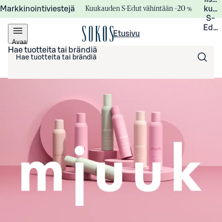
Kuukauden S-Edut vähintään –20 %
Markkinointiviestejä
kuuk
S-
Edui
Etusivu
Avaa
valikko
Hae tuotteita tai brändiä