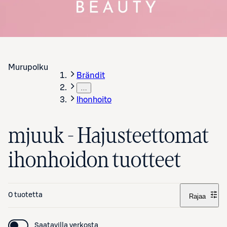
Murupolku
Brändit
…
Ihonhoito
mjuuk - Hajusteettomat
ihonhoidon tuotteet
0 tuotetta
Rajaa
Saatavilla verkosta