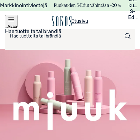
Kuukauden S-Edut vähintään –20 %
Markkinointiviestejä
kuuk
S-
Edui
Etusivu
Avaa
valikko
Hae tuotteita tai brändiä