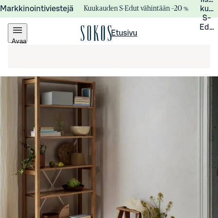
Kuukauden S-Edut vähintään –20 %
Markkinointiviestejä
kuuk
S-
Edui
Etusivu
Avaa
valikko