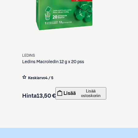
LEDINS
Ledins
Macroledin 12 g x 20 pss
Keskiarvo
4 / 5
Lisää
Lisää
Hinta
13,50 €
ostoskoriin