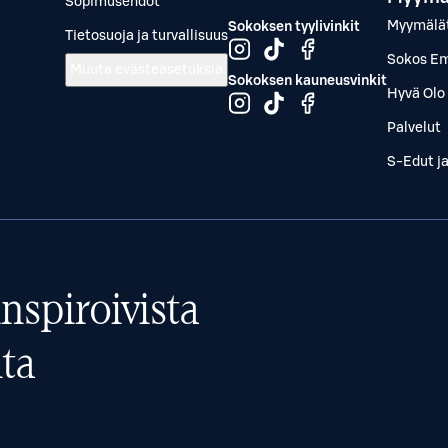
Sopimusehdot
Myymälä
Sokoksen tyylivinkit
Tietosuoja ja turvallisuus
Sokos Em
Muuta evästeasetuksia
Sokoksen kauneusvinkit
Hyvä Olo 
Palvelut
S-Edut j
nspiroivista
ta