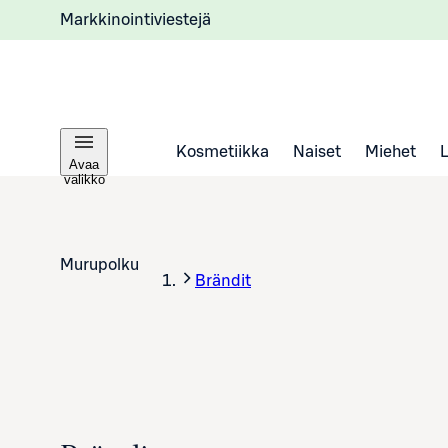
Markkinointiviestejä
Kosmetiikka
Naiset
Miehet
Avaa
valikko
Murupolku
Brändit