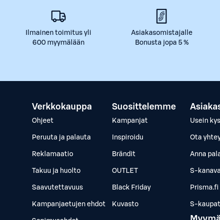
Ilmainen toimitus yli
Asiakasomistajalle
600 myymälään
Bonusta jopa 5 %
Verkkokauppa
Suosittelemme
Asiaka
Ohjeet
Kampanjat
Usein ky
Peruuta ja palauta
Inspiroidu
Ota yhte
Reklamaatio
Brändit
Anna pal
Takuu ja huolto
OUTLET
S-kanava
Saavutettavuus
Black Friday
Prisma.fi
Kampanjaetujen ehdot
Kuvasto
S-kaupat.
Myymä