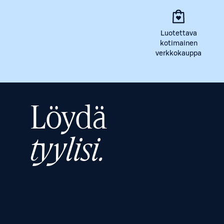
Luotettava
kotimainen
verkkokauppa
Löydä
tyylisi.