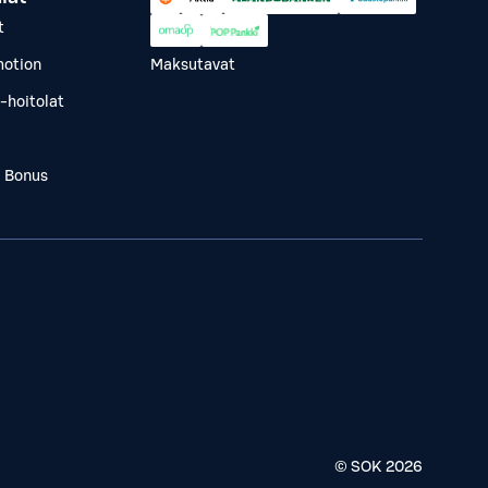
t
otion
Maksutavat
-hoitolat
a Bonus
© SOK
2026