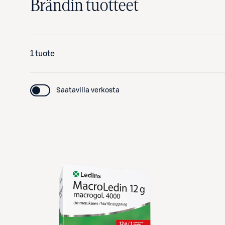
Brändin tuotteet
1 tuote
Saatavilla verkosta