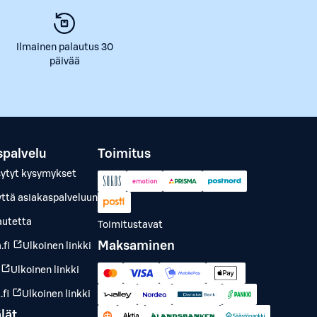
Ilmainen palautus 30
päivää
spalvelu
Toimitus
sytyt kysymykset
yttä asiakaspalveluun
autetta
Toimitustavat
Maksaminen
.fi
Ulkoinen linkki
Ulkoinen linkki
fi
Ulkoinen linkki
lät