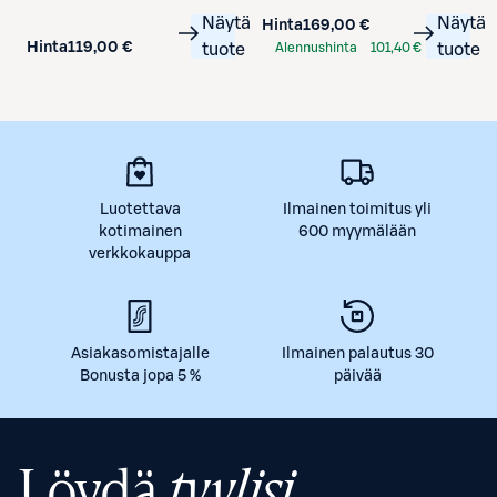
Näytä
Näytä
Hinta
169,00 €
Hinta
119,00 €
tuote
Alennushinta
101,40 €
tuote
S-Etukortilla
Luotettava
Ilmainen toimitus yli
kotimainen
600 myymälään
verkkokauppa
Asiakasomistajalle
Ilmainen palautus 30
Bonusta jopa 5 %
päivää
Löydä
tyylisi.