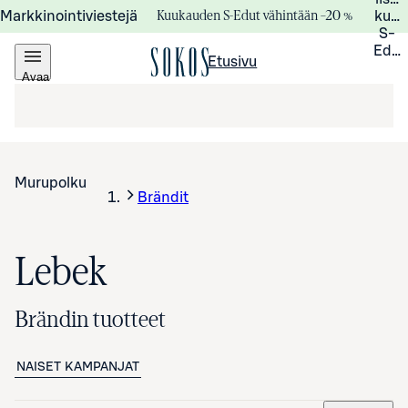
Kuukauden S-Edut vähintään –20 %
Markkinointiviestejä
kuuk
S-
Edui
Etusivu
Avaa
valikko
Murupolku
Brändit
Lebek
Brändin tuotteet
NAISET
KAMPANJAT