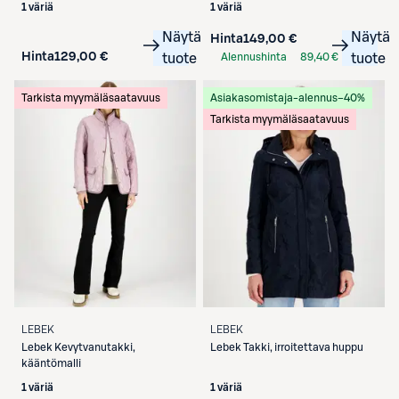
1 väriä
1 väriä
Näytä
Näytä
Hinta
149,00 €
Hinta
129,00 €
tuote
Alennushinta
89,40 €
tuote
S-Etukortilla
Tarkista myymäläsaatavuus
Asiakasomistaja-alennus
−40%
Tarkista myymäläsaatavuus
LEBEK
LEBEK
Lebek
Kevytvanutakki,
Lebek
Takki, irroitettava huppu
kääntömalli
1 väriä
1 väriä