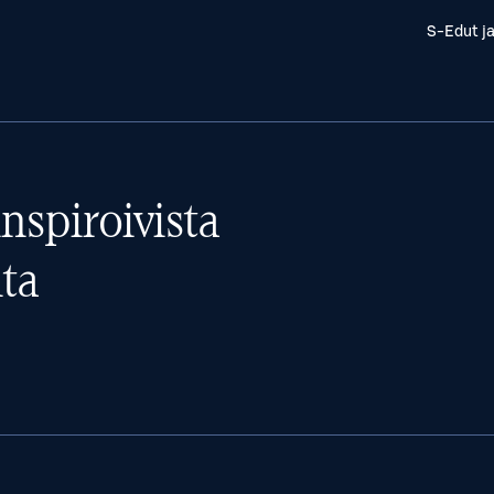
S-Edut j
nspiroivista
ta