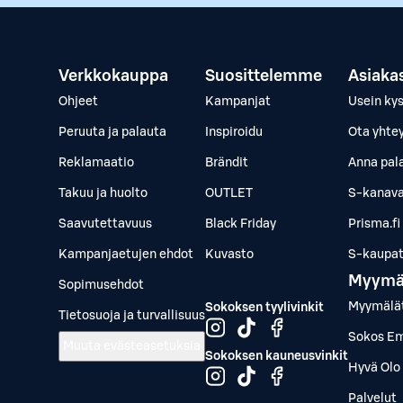
Verkkokauppa
Suosittelemme
Asiaka
Ohjeet
Kampanjat
Usein ky
Peruuta ja palauta
Inspiroidu
Ota yhte
Reklamaatio
Brändit
Anna pal
Takuu ja huolto
OUTLET
S-kanava
Saavutettavuus
Black Friday
Prisma.fi
Kampanjaetujen ehdot
Kuvasto
S-kaupat.
Myymä
Sopimusehdot
Myymälä
Sokoksen tyylivinkit
Tietosuoja ja turvallisuus
Sokos Em
Muuta evästeasetuksia
Sokoksen kauneusvinkit
Hyvä Olo 
Palvelut