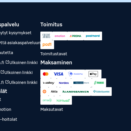
spalvelu
Toimitus
sytyt kysymykset
yttä asiakaspalveluun
autetta
Toimitustavat
Maksaminen
.fi
Ulkoinen linkki
Ulkoinen linkki
fi
Ulkoinen linkki
lät
t
otion
Maksutavat
-hoitolat