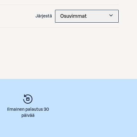
Osuvimmat
Järjestä
Ilmainen palautus 30
päivää