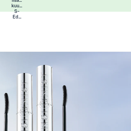
lisää
Lisätietoja
kuukauden
S-
Eduista