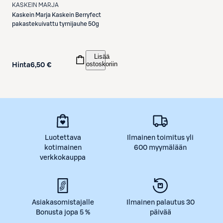
KASKEIN MARJA
Kaskein Marja
Kaskein Berryfect
pakastekuivattu tyrnijauhe 50g
Lisää
ostoskoriin
Hinta
6,50 €
Luotettava
Ilmainen toimitus yli
kotimainen
600 myymälään
verkkokauppa
Asiakasomistajalle
Ilmainen palautus 30
Bonusta jopa 5 %
päivää