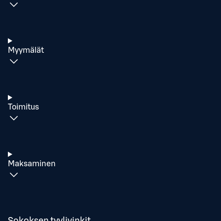
Myymälät
Toimitus
Maksaminen
Sokoksen tyylivinkit