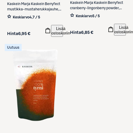
Kaskein Marja
Kaskein Berryfect
Kaskein Marja
Kaskein Berryfect
cranberry-lingonberry powder,
mustikka-mustaherukkajauhe,
air-dried, no additives 100 g
ilmakuivattu, lisäaineeton 100 g
Keskiarvo
5 / 5
Keskiarvo
4,7 / 5
Lisää
Lisää
ostoskoriin
Hinta
6,85 €
ostoskoriin
Hinta
6,95 €
Uutuus