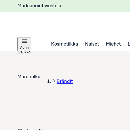
Markkinointiviestejä
Kosmetiikka
Naiset
Miehet
Avaa
valikko
Murupolku
Brändit