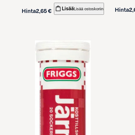
Lisää
Lisää ostoskoriin
Hinta
2,
Hinta
2,65 €