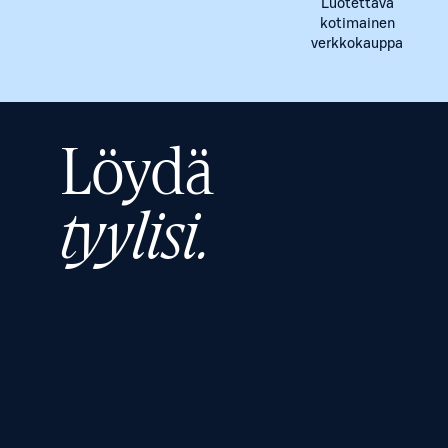
Luotettava
kotimainen
verkkokauppa
Löydä
tyylisi.