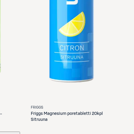
FRIGGS
Friggs
Magnesium poretabletti 20kpl
l
Sitruuna