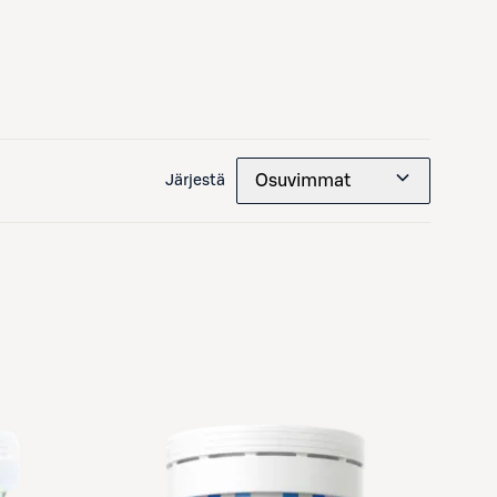
Osuvimmat
Järjestä