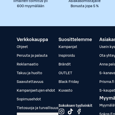
Ilmainen toimitus yli
Asiakasomistajalle
600 myymälään
Bonusta jopa 5 %
Verkkokauppa
Suosittelemme
Asiaka
Ohjeet
Kampanjat
Usein ky
Peruuta ja palauta
Inspiroidu
Ota yhte
Reklamaatio
Brändit
Anna pal
Takuu ja huolto
OUTLET
S-kanava
Saavutettavuus
Black Friday
Prisma.fi
Kampanjaetujen ehdot
Kuvasto
S-kaupat.
Myymä
Sopimusehdot
Myymälä
Sokoksen tyylivinkit
Tietosuoja ja turvallisuus
Sokos Em