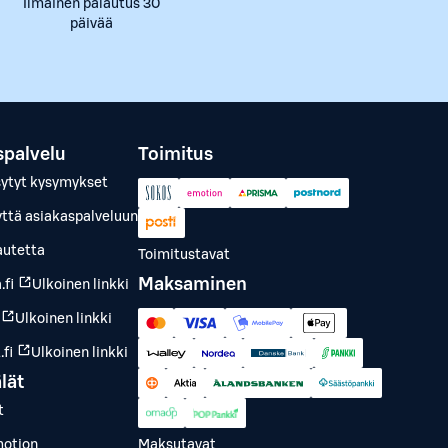
Ilmainen palautus 30
päivää
spalvelu
Toimitus
sytyt kysymykset
yttä asiakaspalveluun
autetta
Toimitustavat
Maksaminen
.fi
Ulkoinen linkki
Ulkoinen linkki
fi
Ulkoinen linkki
lät
t
otion
Maksutavat