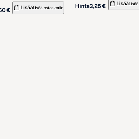
Lisää
Lisää
Hinta
3,25 €
Lisää
Lisää ostoskoriin
60 €