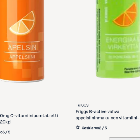
FRIGGS
Friggs
B-active vahva
0mg C-vitamiiniporetabletti
appelsiininmakuinen vitamiini-
 20kpl
kivennäisaineporetabletti 20kp
Keskiarvo
2 / 5
vo
5 / 5