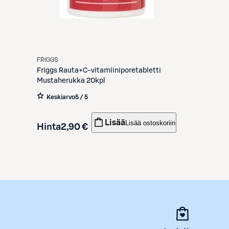
FRIGGS
Friggs
Rauta+C-vitamiiniporetabletti
Mustaherukka 20kpl
Keskiarvo
5 / 5
Lisää
Lisää ostoskoriin
Hinta
2,90 €