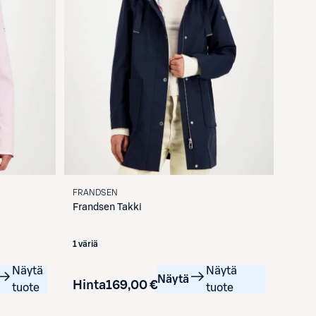
FRANDSEN
Frandsen
Takki
1 väriä
Näytä
Näytä
Näytä
Hinta
169,00 €
tuote
tuote