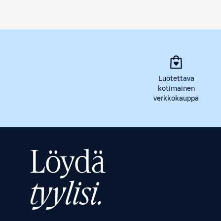
Luotettava
kotimainen
verkkokauppa
Löydä
tyylisi.