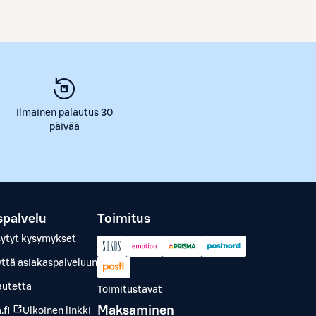
Ilmainen palautus 30
päivää
spalvelu
Toimitus
sytyt kysymykset
yttä asiakaspalveluun
autetta
Toimitustavat
Maksaminen
.fi
Ulkoinen linkki