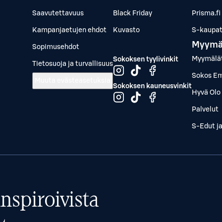
Saavutettavuus
Black Friday
Prisma.fi
Kampanjaetujen ehdot
Kuvasto
S-kaupat.
Myymä
Sopimusehdot
Myymälä
Sokoksen tyylivinkit
Tietosuoja ja turvallisuus
Sokos Em
Muuta evästeasetuksia
Sokoksen kauneusvinkit
Hyvä Olo 
Palvelut
S-Edut j
nspiroivista