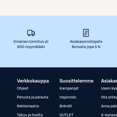
Ilmainen toimitus yli
Asiakasomistajalle
600 myymälään
Bonusta jopa 5 %
Verkkokauppa
Suosittelemme
Asiaka
Ohjeet
Kampanjat
Usein ky
Peruuta ja palauta
Inspiroidu
Ota yhte
Reklamaatio
Brändit
Anna pal
Takuu ja huolto
OUTLET
S-kanava