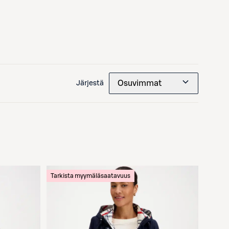
Osuvimmat
Järjestä
Tarkista myymäläsaatavuus