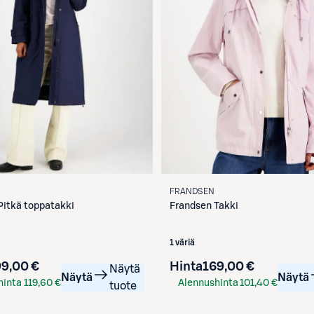
FRANDSEN
Pitkä toppatakki
Frandsen
Takki
1 väriä
9,00 €
Hinta
169,00 €
Näytä
Näytä
Näytä
hinta
119,60 €
Alennushinta
101,40 €
tuote
tilla
S-Etukortilla