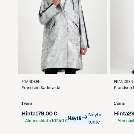
FRANDSEN
FRANDSEN
Frandsen
Sadetakki
Frandsen
1 väriä
1 väriä
Hinta
179,00 €
Hinta
29
Näytä
Näytä
Alennushinta
107,40 €
Alennus
tuote
S-Etukortilla
S-Etukor