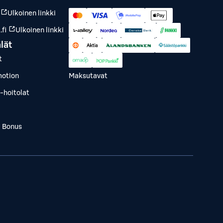
Ulkoinen linkki
fi
Ulkoinen linkki
lät
t
otion
Maksutavat
-hoitolat
a Bonus