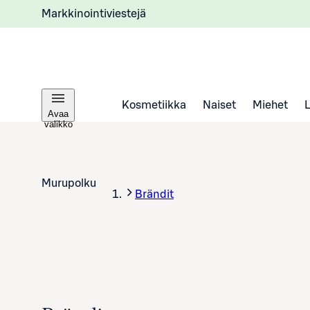
Markkinointiviestejä
Kosmetiikka
Naiset
Miehet
Avaa
valikko
Murupolku
Brändit