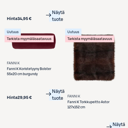
Näytä
Hinta
34,95 €
tuote
Uutuus
Uutuus
Tarkista myymäläsaatavuus
Tarkista myymäläsaatavuus
FANNI K
Fanni K
Koristetyyny Bolster
55x20 cm burgundy
Näytä
FANNI K
Hinta
29,95 €
tuote
Fanni K
Torkkupeitto Astor
127x152 cm
Näytä