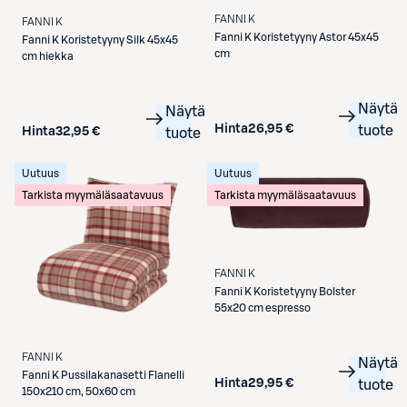
FANNI K
FANNI K
Fanni K
Koristetyyny Astor 45x45
Fanni K
Koristetyyny Silk 45x45
cm
cm hiekka
Näytä
Näytä
Hinta
26,95 €
tuote
Hinta
32,95 €
tuote
Uutuus
Uutuus
Tarkista myymäläsaatavuus
Tarkista myymäläsaatavuus
FANNI K
Fanni K
Koristetyyny Bolster
55x20 cm espresso
FANNI K
Näytä
Fanni K
Pussilakanasetti Flanelli
Hinta
29,95 €
tuote
150x210 cm, 50x60 cm