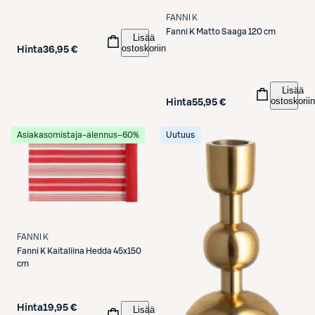
FANNI K
Fanni K
Matto Saaga 120 cm
Lisää
ostoskoriin
Hinta
36,95 €
Lisää
ostoskoriin
Hinta
55,95 €
Asiakasomistaja-alennus
−60%
Uutuus
FANNI K
Fanni K
Kaitaliina Hedda 45x150
cm
Hinta
19,95 €
Lisää