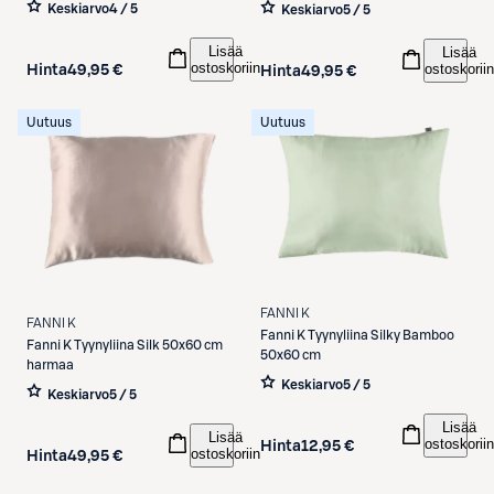
Keskiarvo
4 / 5
Keskiarvo
5 / 5
Lisää
Lisää
ostoskoriin
ostoskoriin
Hinta
49,95 €
Hinta
49,95 €
Uutuus
Uutuus
FANNI K
FANNI K
Fanni K
Tyynyliina Silky Bamboo
Fanni K
Tyynyliina Silk 50x60 cm
50x60 cm
harmaa
Keskiarvo
5 / 5
Keskiarvo
5 / 5
Lisää
Lisää
ostoskoriin
Hinta
12,95 €
ostoskoriin
Hinta
49,95 €