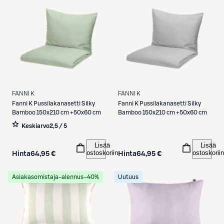
FANNI K
FANNI K
Fanni K
Pussilakanasetti Silky
Fanni K
Pussilakanasetti Silky
Bamboo 150x210 cm +50x60 cm
Bamboo 150x210 cm +50x60 cm
Keskiarvo
2,5 / 5
Lisää
Lisää
ostoskoriin
ostoskoriin
Hinta
64,95 €
Hinta
64,95 €
Asiakasomistaja-alennus
−40%
Uutuus