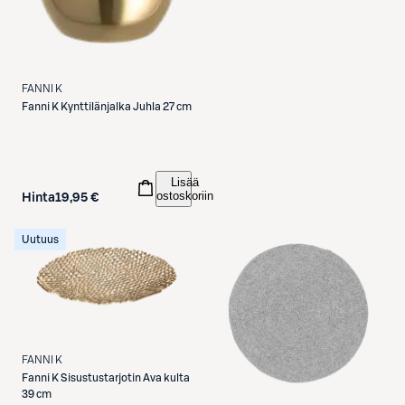
FANNI K
Fanni K
Kynttilänjalka Juhla 27 cm
Lisää
ostoskoriin
Hinta
19,95 €
Uutuus
FANNI K
Fanni K
Sisustustarjotin Ava kulta
39 cm