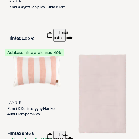
FANNI K
Fanni K
Kynttilänjalka Juhla 19 cm
Lisää
ostoskoriin
Hinta
21,95 €
Asiakasomistaja-alennus
−40%
FANNI K
Fanni K
Koristetyyny Hanko
40x60 cm persikka
Hinta
29,95 €
Lisää