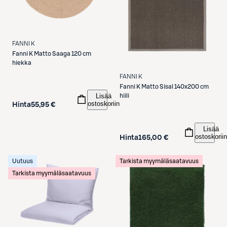
FANNI K
Fanni K
Matto Saaga 120 cm
hiekka
FANNI K
Fanni K
Matto Sisal 140x200 cm
Lisää
hiili
ostoskoriin
Hinta
55,95 €
Lisää
ostoskoriin
Hinta
165,00 €
Uutuus
Tarkista myymäläsaatavuus
Tarkista myymäläsaatavuus