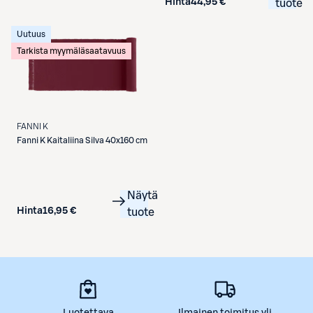
Hinta
44,95 €
tuote
Uutuus
Tarkista myymäläsaatavuus
FANNI K
Fanni K
Kaitaliina Silva 40x160 cm
Näytä
Hinta
16,95 €
tuote
Luotettava
Ilmainen toimitus yli