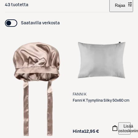
43 tuotetta
Rajaa
Saatavilla verkosta
FANNI K
Fanni K
Tyynyliina Silky 50x60 cm
Lisää
ostoskoriin
Hinta
12,95 €