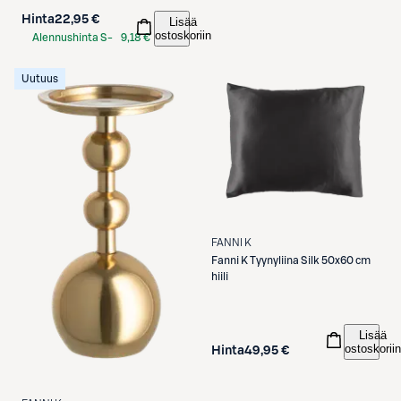
Hinta
22,95 €
Lisää
ostoskoriin
Alennushinta S-
9,18 €
Etukortilla
Uutuus
FANNI K
Fanni K
Tyynyliina Silk 50x60 cm
hiili
Lisää
ostoskoriin
Hinta
49,95 €