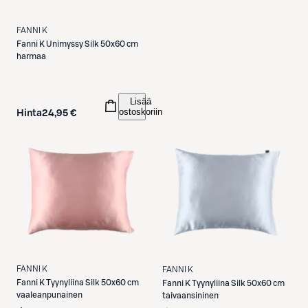
FANNI K
Fanni K
Unimyssy Silk 50x60 cm
harmaa
Lisää
ostoskoriin
Hinta
24,95 €
FANNI K
FANNI K
Fanni K
Tyynyliina Silk 50x60 cm
Fanni K
Tyynyliina Silk 50x60 cm
vaaleanpunainen
taivaansininen