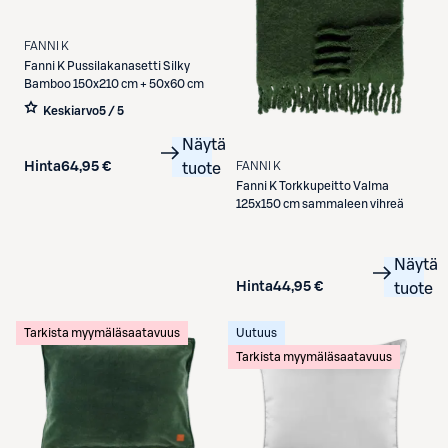
FANNI K
Fanni K
Pussilakanasetti Silky
Bamboo 150x210 cm + 50x60 cm
Keskiarvo
5 / 5
Näytä
FANNI K
Hinta
64,95 €
tuote
Fanni K
Torkkupeitto Valma
125x150 cm sammaleen vihreä
Näytä
Hinta
44,95 €
tuote
Tarkista myymäläsaatavuus
Uutuus
Tarkista myymäläsaatavuus