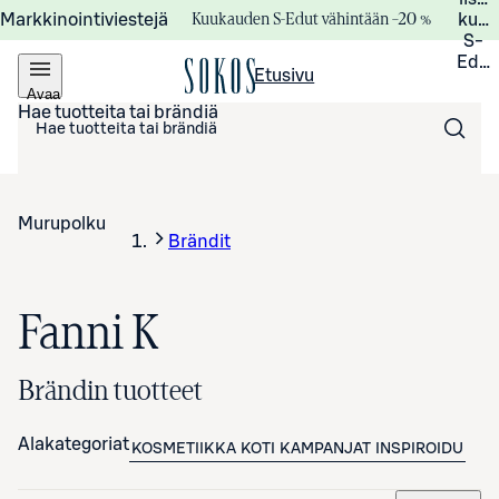
Kuukauden S-Edut vähintään –20 %
Markkinointiviestejä
kuuk
S-
Edui
Etusivu
Avaa
valikko
Hae tuotteita tai brändiä
Murupolku
Brändit
Fanni K
Brändin tuotteet
Alakategoriat
KOSMETIIKKA
KOTI
KAMPANJAT
INSPIROIDU