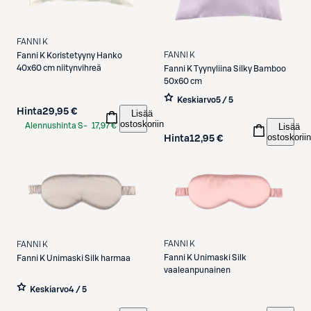
FANNI K
FANNI K
Fanni K
Koristetyyny Hanko
40x60 cm niitynvihreä
Fanni K
Tyynyliina Silky Bamboo
50x60 cm
Keskiarvo
5 / 5
Hinta
29,95 €
Lisää
ostoskoriin
Alennushinta S-
17,97 €
Lisää
ostoskoriin
Hinta
12,95 €
Etukortilla
FANNI K
FANNI K
Fanni K
Unimaski Silk
Fanni K
Unimaski Silk harmaa
vaaleanpunainen
Keskiarvo
4 / 5