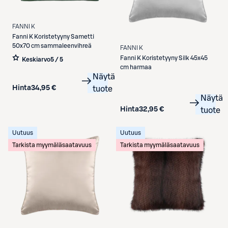
FANNI K
Fanni K
Koristetyyny Sametti
50x70 cm sammaleenvihreä
FANNI K
Fanni K
Koristetyyny Silk 45x45
Keskiarvo
5 / 5
cm harmaa
Näytä
Hinta
34,95 €
tuote
Näytä
Hinta
32,95 €
tuote
Uutuus
Uutuus
Tarkista myymäläsaatavuus
Tarkista myymäläsaatavuus