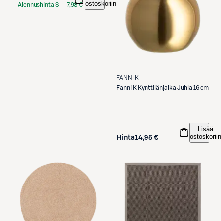
ostoskoriin
Alennushinta S-
7,98 €
Etukortilla
FANNI K
Fanni K
Kynttilänjalka Juhla 16 cm
Lisää
ostoskoriin
Hinta
14,95 €