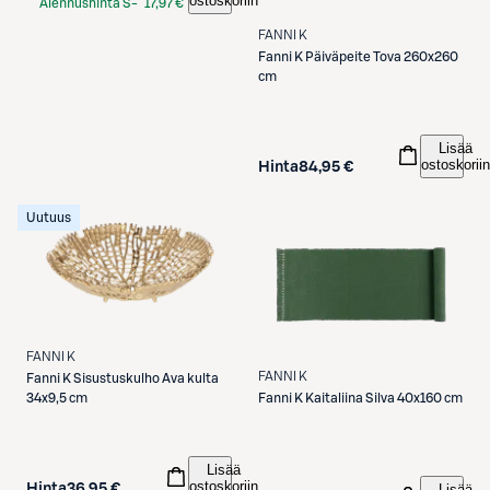
ostoskoriin
Alennushinta S-
17,97 €
Etukortilla
FANNI K
Fanni K
Päiväpeite Tova 260x260
cm
Lisää
ostoskoriin
Hinta
84,95 €
Uutuus
FANNI K
FANNI K
Fanni K
Sisustuskulho Ava kulta
34x9,5 cm
Fanni K
Kaitaliina Silva 40x160 cm
Lisää
ostoskoriin
Hinta
36,95 €
Lisää