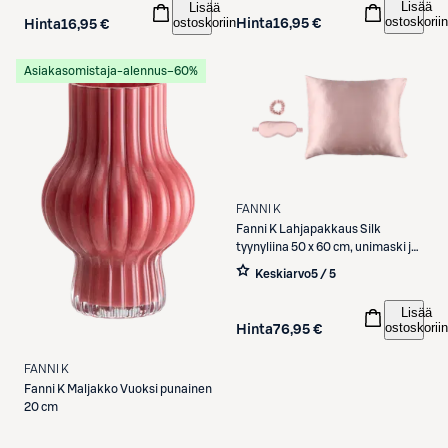
Lisää
Lisää
ostoskoriin
ostoskoriin
Hinta
16,95 €
Hinta
16,95 €
Asiakasomistaja-alennus
−60%
FANNI K
Fanni K
Lahjapakkaus Silk
tyynyliina 50 x 60 cm, unimaski ja
hiuslenkki vaaleanpunainen
Keskiarvo
5 / 5
Lisää
ostoskoriin
Hinta
76,95 €
FANNI K
Fanni K
Maljakko Vuoksi punainen
20 cm