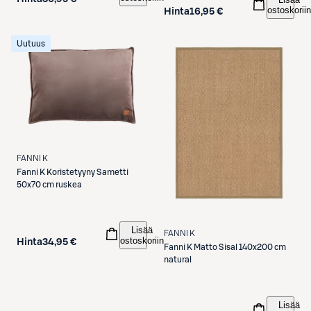
ostoskoriin
Hinta
16,95 €
Uutuus
FANNI K
Fanni K
Koristetyyny Sametti
50x70 cm ruskea
Lisää
FANNI K
ostoskoriin
Hinta
34,95 €
Fanni K
Matto Sisal 140x200 cm
natural
Lisää