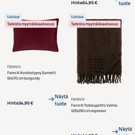
Hinta
64,95 €
tuote
Uutuus
Uutuus
Tarkista myymäläsaatavuus
Tarkista myymäläsaatavuus
FANNI K
Fanni K
Koristetyyny Sametti
50x70 cm burgundy
Näytä
FANNI K
Hinta
34,95 €
tuote
Fanni K
Torkkupeitto Valma
125x150 cm espresso
Näytä