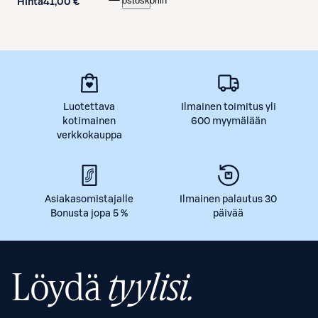
ostoskoriin
Hinta
41,00 €
Luotettava
Ilmainen toimitus yli
kotimainen
600 myymälään
verkkokauppa
Asiakasomistajalle
Ilmainen palautus 30
Bonusta jopa 5 %
päivää
Löydä
tyylisi.