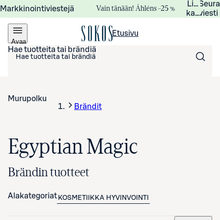
Lisätied
Seur
Vain tänään! Åhléns –25 %
Markkinointiviestejä
kampanj
viesti
Etusivu
Avaa
valikko
Hae tuotteita tai brändiä
Murupolku
Brändit
Egyptian Magic
Brändin tuotteet
Alakategoriat
KOSMETIIKKA
HYVINVOINTI