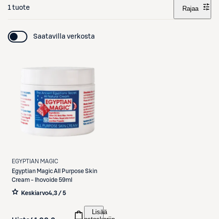
1 tuote
Rajaa
Saatavilla verkosta
EGYPTIAN MAGIC
Egyptian Magic
All Purpose Skin
Cream - Ihovoide 59ml
Keskiarvo
4,3 / 5
Lisää