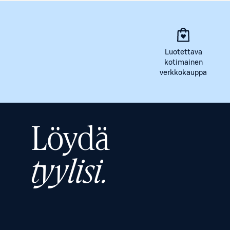
Luotettava
kotimainen
verkkokauppa
Löydä
tyylisi.