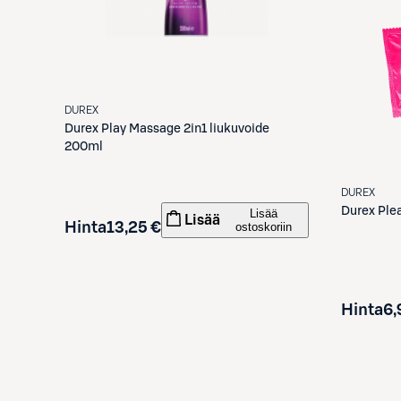
DUREX
Durex
Play Massage 2in1 liukuvoide
200ml
DUREX
Durex
Ple
Lisää
Lisää
Hinta
13,25 €
ostoskoriin
Hinta
6,