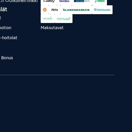
fi
Ulkoinen linkki
lät
t
otion
Maksutavat
-hoitolat
a Bonus