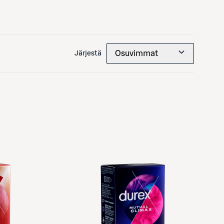
Osuvimmat
Järjestä