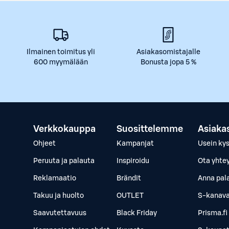
Ilmainen toimitus yli
Asiakasomistajalle
600 myymälään
Bonusta jopa 5 %
Verkkokauppa
Suosittelemme
Asiaka
Ohjeet
Kampanjat
Usein ky
Peruuta ja palauta
Inspiroidu
Ota yhte
Reklamaatio
Brändit
Anna pal
Takuu ja huolto
OUTLET
S-kanava
Saavutettavuus
Black Friday
Prisma.fi