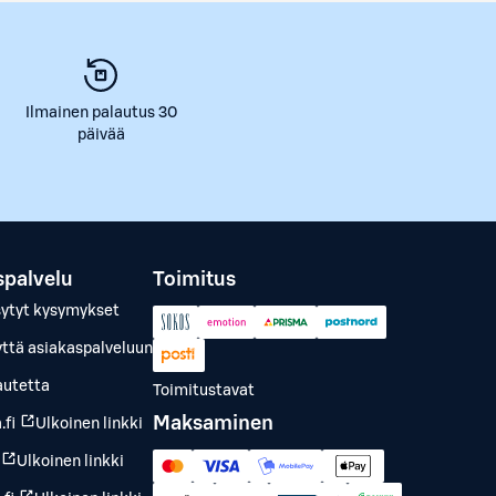
Ilmainen palautus 30
päivää
spalvelu
Toimitus
sytyt kysymykset
yttä asiakaspalveluun
autetta
Toimitustavat
Maksaminen
.fi
Ulkoinen linkki
Ulkoinen linkki