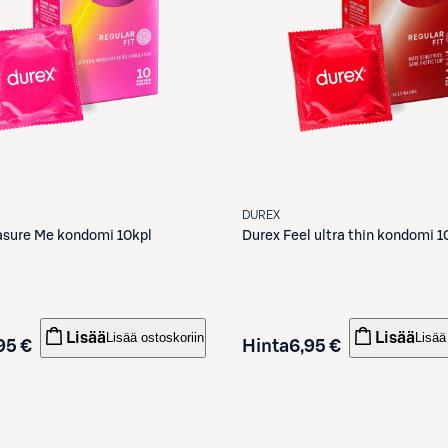
DUREX
asure Me kondomi 10kpl
Durex
Feel ultra thin kondomi 1
Lisää
Lisää
Lisää ostoskoriin
Lisää
95 €
Hinta
6,95 €