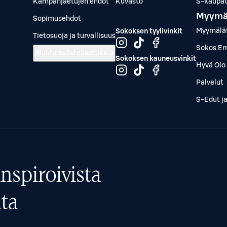
Kampanjaetujen ehdot
Kuvasto
S-kaupat.
Myymä
Sopimusehdot
Myymälä
Sokoksen tyylivinkit
Tietosuoja ja turvallisuus
Sokos Em
Muuta evästeasetuksia
Sokoksen kauneusvinkit
Hyvä Olo 
Palvelut
S-Edut j
nspiroivista
ta