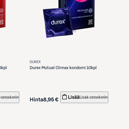
DUREX
0kpl
Durex
Mutual Climax kondomi 10kpl
Lisää
 ostoskoriin
Lisää ostoskoriin
Hinta
8,95 €