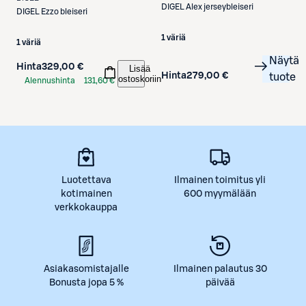
DIGEL
Alex jerseybleiseri
DIGEL
Ezzo bleiseri
1 väriä
1 väriä
Näytä
Hinta
329,00 €
Lisää
Hinta
279,00 €
tuote
ostoskoriin
Alennushinta
131,60 €
S-Etukortilla
Luotettava
Ilmainen toimitus yli
kotimainen
600 myymälään
verkkokauppa
Asiakasomistajalle
Ilmainen palautus 30
Bonusta jopa 5 %
päivää