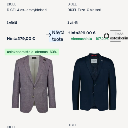
DIGEL
DIGEL
DIGEL
Alex Jerseybleiseri
DIGEL
Ezzo-G bleiseri
1 väriä
1 väriä
Näytä
Hinta
329,00 €
Lisää
ostoskoriin
Hinta
279,00 €
tuote
Alennushinta
197,40 €
S-Etukortilla
Asiakasomistaja-alennus
−60%
DIGEL
DIGEL