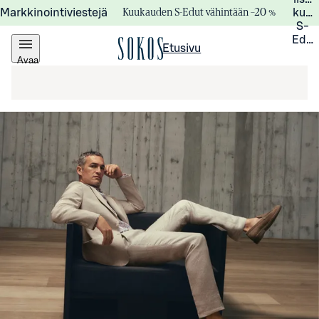
Kuukauden S-Edut vähintään –20 %
Markkinointiviestejä
kuuk
S-
Edui
Etusivu
Avaa
valikko