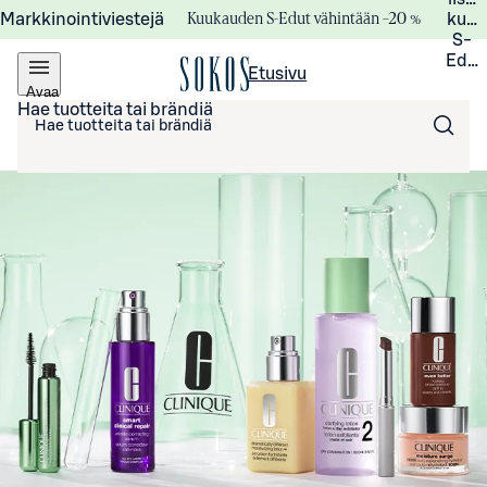
Kuukauden S-Edut vähintään –20 %
Markkinointiviestejä
kuuk
S-
Edui
Etusivu
Avaa
valikko
Hae tuotteita tai brändiä