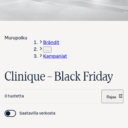
Murupolku
Brändit
…
Kampanjat
Clinique – Black Friday
0 tuotetta
Rajaa
Saatavilla verkosta