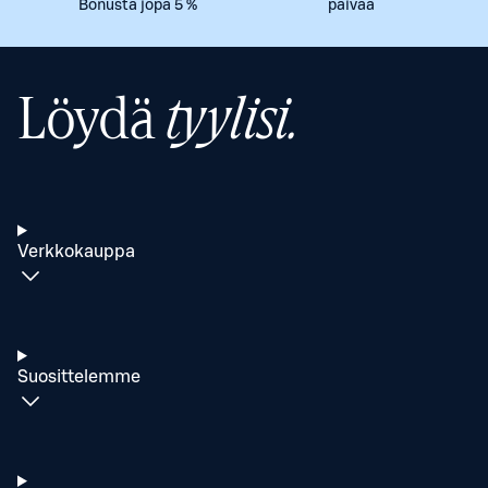
Bonusta jopa 5 %
päivää
Löydä
tyylisi.
Verkkokauppa
Suosittelemme