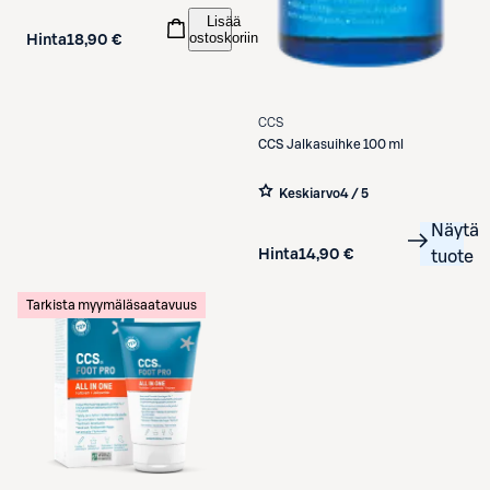
Lisää
ostoskoriin
Hinta
18,90 €
CCS
CCS
Jalkasuihke 100 ml
Keskiarvo
4 / 5
Näytä
Hinta
14,90 €
tuote
Tarkista myymäläsaatavuus