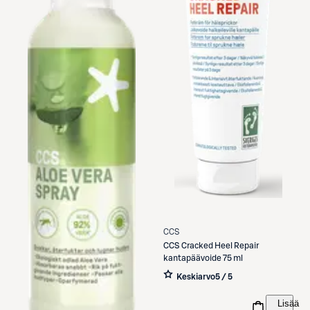
CCS
CCS
Cracked Heel Repair
kantapäävoide 75 ml
Keskiarvo
5 / 5
Lisää