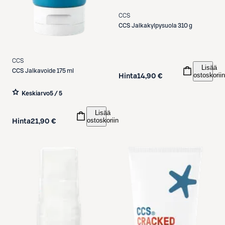
CCS
CCS
Jalkakylpysuola 310 g
CCS
Lisää
CCS
Jalkavoide 175 ml
ostoskoriin
Hinta
14,90 €
Keskiarvo
5 / 5
Lisää
ostoskoriin
Hinta
21,90 €