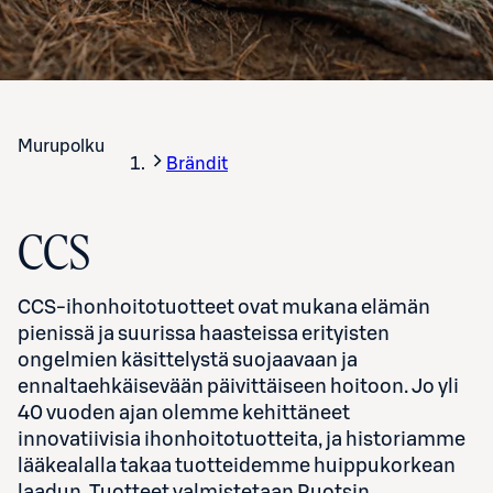
Murupolku
Brändit
CCS
CCS-ihonhoitotuotteet ovat mukana elämän
pienissä ja suurissa haasteissa erityisten
ongelmien käsittelystä suojaavaan ja
ennaltaehkäisevään päivittäiseen hoitoon. Jo yli
40 vuoden ajan olemme kehittäneet
innovatiivisia ihonhoitotuotteita, ja historiamme
lääkealalla takaa tuotteidemme huippukorkean
laadun. Tuotteet valmistetaan Ruotsin