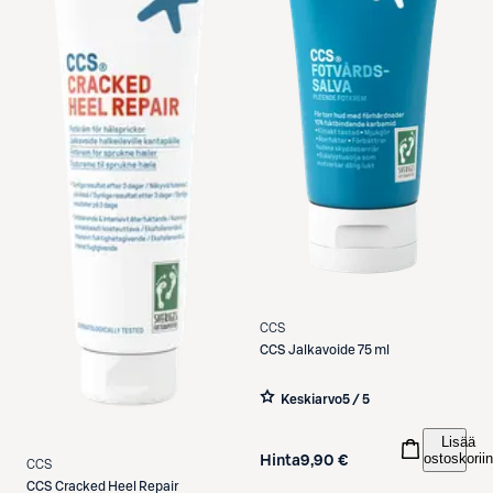
CCS
CCS
Jalkavoide 75 ml
Keskiarvo
5 / 5
Lisää
ostoskoriin
Hinta
9,90 €
CCS
CCS
Cracked Heel Repair