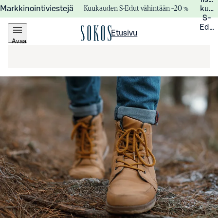
Kuukauden S-Edut vähintään –20 %
Markkinointiviestejä
kuuk
S-
Edui
Etusivu
Avaa
valikko