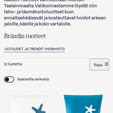
Taalainmaalla. Valikoimastamme löydät niin
teho- ja täsmähoitotuotteet kuin
ennaltaehkäisevät ja kosteuttavat hoidot arkeen
jaloille, käsille ja koko vartalolle.
Brändin tuotteet
UUTUUDET JA TRENDIT
IHONHOITO
11 tuotetta
Rajaa
Saatavilla verkosta