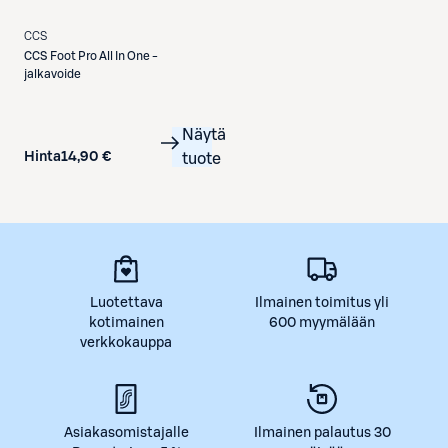
CCS
CCS
Foot Pro All In One -
jalkavoide
Näytä
Hinta
14,90 €
tuote
Luotettava
Ilmainen toimitus yli
kotimainen
600 myymälään
verkkokauppa
Asiakasomistajalle
Ilmainen palautus 30