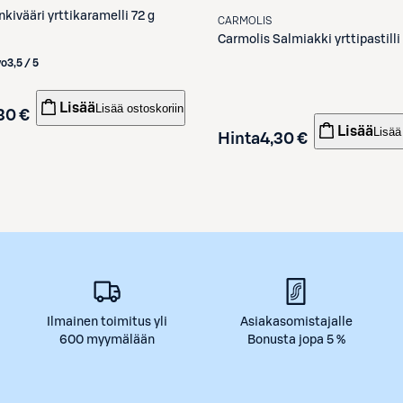
Inkivääri yrttikaramelli 72 g
CARMOLIS
Carmolis
Salmiakki yrttipastilli
vo
3,5 / 5
Lisää
Lisää ostoskoriin
30 €
Lisää
Lisää
Hinta
4,30 €
Ilmainen toimitus yli
Asiakasomistajalle
600 myymälään
Bonusta jopa 5 %