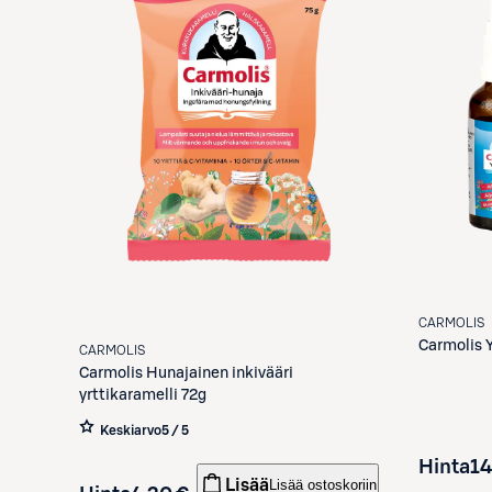
CARMOLIS
Carmolis
CARMOLIS
Carmolis
Hunajainen inkivääri
yrttikaramelli 72g
Keskiarvo
5 / 5
Hinta
14
Lisää
Lisää ostoskoriin