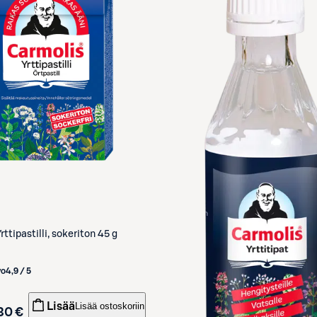
rttipastilli, sokeriton 45 g
vo
4,9 / 5
Lisää
Lisää ostoskoriin
30 €