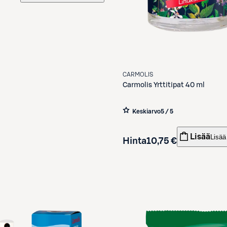
CARMOLIS
Carmolis
Yrttitipat 40 ml
Keskiarvo
5 / 5
Lisää
Lisää
Hinta
10,75 €