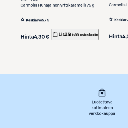
Carmolis
Carmolis
Hunajainen yrttikaramelli 75 g
Keskiar
Keskiarvo
5 / 5
Lisää
Lisää ostoskoriin
Hinta
4,
Hinta
4,30 €
Luotettava
kotimainen
verkkokauppa