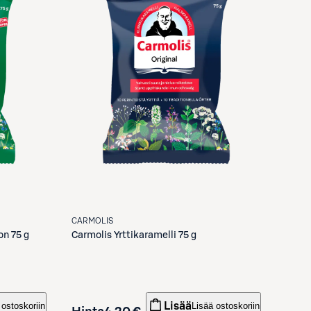
CARMOLIS
on 75 g
Carmolis
Yrttikaramelli 75 g
Lisää
 ostoskoriin
Lisää ostoskoriin