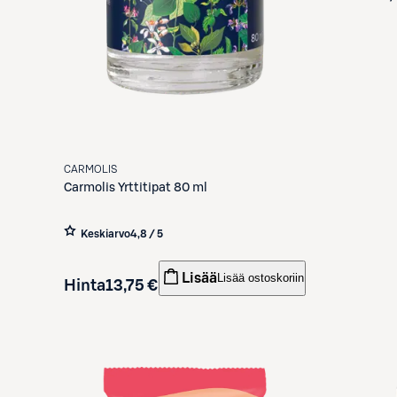
CARMOLIS
Carmolis
Yrttitipat 80 ml
Keskiarvo
4,8 / 5
Lisää
Lisää ostoskoriin
Hinta
13,75 €