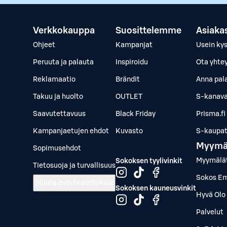
Verkkokauppa
Suosittelemme
Asiaka
Ohjeet
Kampanjat
Usein ky
Peruuta ja palauta
Inspiroidu
Ota yhte
Reklamaatio
Brändit
Anna pal
Takuu ja huolto
OUTLET
S-kanava
Saavutettavuus
Black Friday
Prisma.fi
Kampanjaetujen ehdot
Kuvasto
S-kaupat.
Myymä
Sopimusehdot
Myymälä
Sokoksen tyylivinkit
Tietosuoja ja turvallisuus
Sokos Em
Muuta evästeasetuksia
Sokoksen kauneusvinkit
Hyvä Olo 
Palvelut