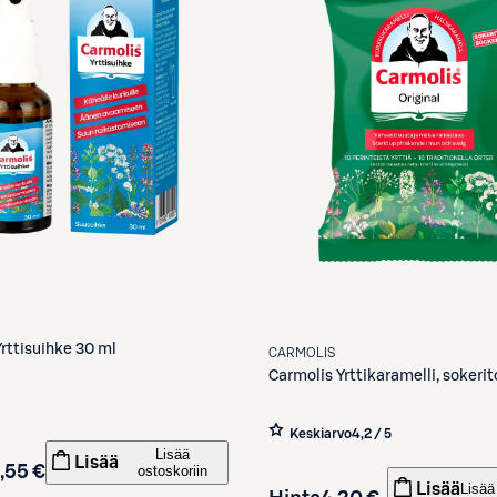
Yrttisuihke 30 ml
CARMOLIS
Carmolis
Yrttikaramelli, sokerit
Keskiarvo
4,2 / 5
Lisää
Lisää
,55 €
ostoskoriin
Lisää
Lisää