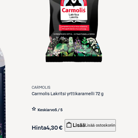
CARMOLIS
Carmolis
Lakritsi yrttikaramelli 72 g
Keskiarvo
5 / 5
Lisää
Lisää ostoskoriin
Hinta
4,30 €