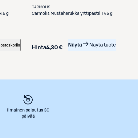
CARMOLIS
Carmolis
Mustaherukka yrttipastilli 45 g
 45 g
Näytä
Näytä tuote
 ostoskoriin
Hinta
4,30 €
Ilmainen palautus 30
päivää