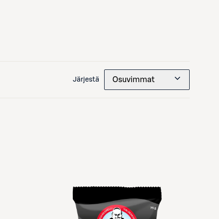
Osuvimmat
Järjestä