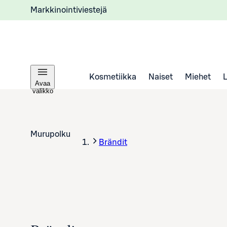
Markkinointiviestejä
Kosmetiikka
Naiset
Miehet
Avaa
valikko
Murupolku
Brändit