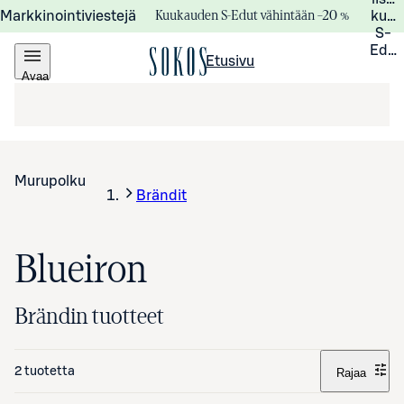
Kuukauden S-Edut vähintään –20 %
Markkinointiviestejä
kuuk
S-
Edui
Etusivu
Avaa
valikko
Murupolku
Brändit
Blueiron
Brändin tuotteet
2 tuotetta
Rajaa