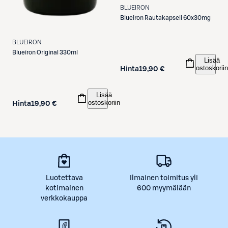
BLUEIRON
Blueiron
Rautakapseli 60x30mg
BLUEIRON
Blueiron
Original 330ml
Lisää
ostoskoriin
Hinta
19,90 €
Lisää
ostoskoriin
Hinta
19,90 €
Luotettava
Ilmainen toimitus yli
kotimainen
600 myymälään
verkkokauppa