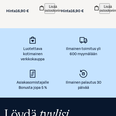
Lisää
Lisää
ostoskoriin
ostoskoriin
Hinta
16,90 €
Hinta
16,90 €
Luotettava
Ilmainen toimitus yli
kotimainen
600 myymälään
verkkokauppa
Asiakasomistajalle
Ilmainen palautus 30
Bonusta jopa 5 %
päivää
Löydä
tyylisi.