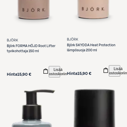
BJÖRK
BJÖRK
Björk
SKYDDA Heat Protection
Björk
FORMA HÖJD Root Lifter
lämpösuoja 200 ml
tyvikohottaja 150 ml
Lisää
Lisää
ostoskoriin
Hinta
15,90 €
ostoskoriin
Hinta
15,90 €