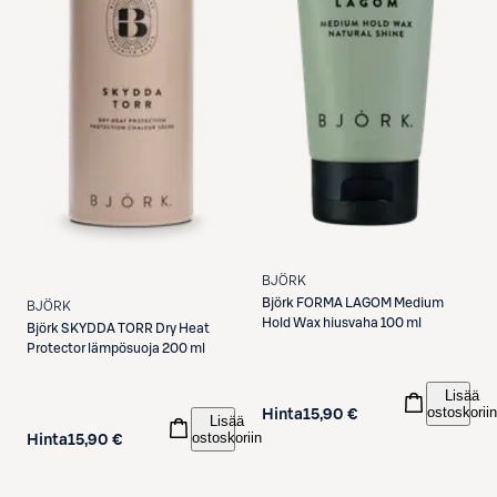
BJÖRK
Björk
FORMA LAGOM Medium
BJÖRK
Hold Wax hiusvaha 100 ml
Björk
SKYDDA TORR Dry Heat
Protector lämpösuoja 200 ml
Lisää
ostoskoriin
Hinta
15,90 €
Lisää
ostoskoriin
Hinta
15,90 €