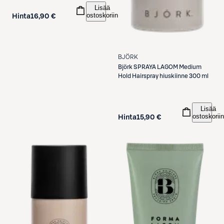
Lisää
ostoskoriin
Hinta
16,90 €
BJÖRK
Björk
SPRAYA LAGOM Medium
Hold Hairspray hiuskiinne 300 ml
Lisää
ostoskoriin
Hinta
15,90 €