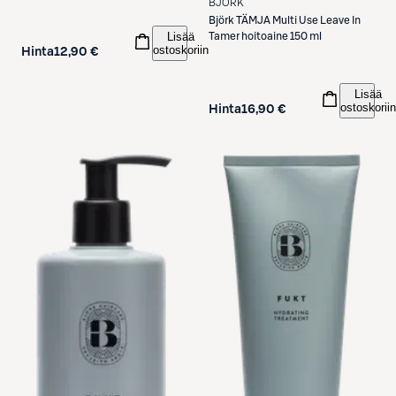
BJÖRK
Björk
TÄMJA Multi Use Leave In
Lisää
Tamer hoitoaine 150 ml
ostoskoriin
Hinta
12,90 €
Lisää
ostoskoriin
Hinta
16,90 €