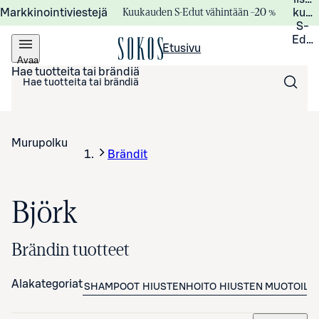
Kuukauden S-Edut vähintään –20 %
Markkinointiviestejä
kuuk
S-
Edui
Etusivu
Avaa
valikko
Hae tuotteita tai brändiä
Murupolku
Brändit
Björk
Brändin tuotteet
Alakategoriat
SHAMPOOT
HIUSTENHOITO
HIUSTEN MUOTOILU