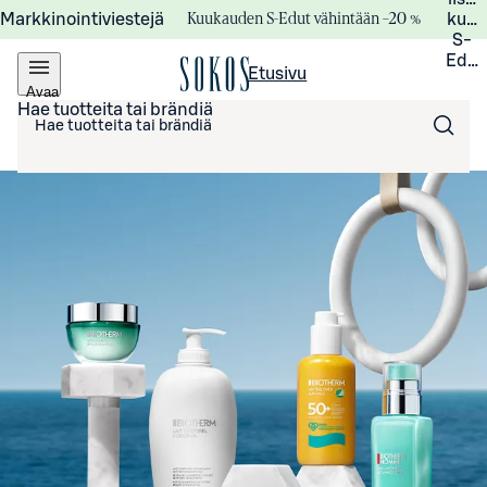
Kuukauden S-Edut vähintään –20 %
Markkinointiviestejä
kuuk
S-
Edui
Etusivu
Avaa
valikko
Hae tuotteita tai brändiä