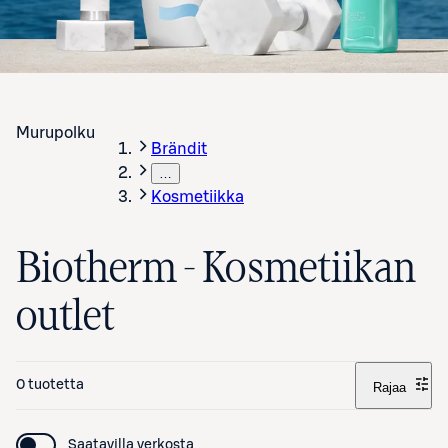
Murupolku
Brändit
…
Kosmetiikka
Biotherm - Kosmetiikan
outlet
0 tuotetta
Rajaa
Saatavilla verkosta