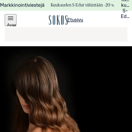
Kuukauden S-Edut vähintään –20 %
Markkinointiviestejä
kuuk
S-
Edui
Etusivu
Avaa
valikko