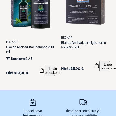
BIOKAP
BIOKAP
Biokap
Anticaduta miglio uomo
Biokap
Anticaduta Shampoo 200
forte 60 tabl.
ml
Keskiarvo
4 / 5
Lisää
ostoskoriin
Lisää
Hinta
35,90 €
ostoskoriin
Hinta
19,90 €
Luotettava
Ilmainen toimitus yli