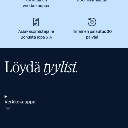
kotimainen
600 myymälään
verkkokauppa
Asiakasomistajalle
Ilmainen palautus 30
Bonusta jopa 5 %
päivää
Löydä
tyylisi.
Verkkokauppa