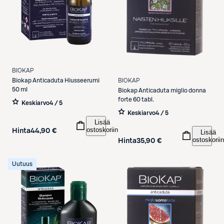
BIOKAP
BIOKAP
Biokap
Anticaduta Hiusseerumi
50 ml
Biokap
Anticaduta miglio donna
forte 60 tabl.
Keskiarvo
4 / 5
Keskiarvo
4 / 5
Lisää
ostoskoriin
Hinta
44,90 €
Lisää
ostoskoriin
Hinta
35,90 €
Uutuus