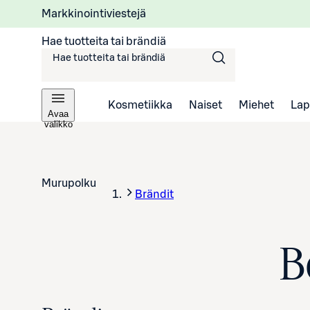
Markkinointiviestejä
Hae tuotteita tai brändiä
Kosmetiikka
Naiset
Miehet
Lap
Avaa
valikko
Murupolku
Brändit
B