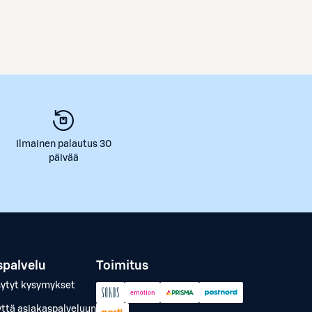
Ilmainen palautus 30
päivää
spalvelu
Toimitus
sytyt kysymykset
yttä asiakaspalveluun