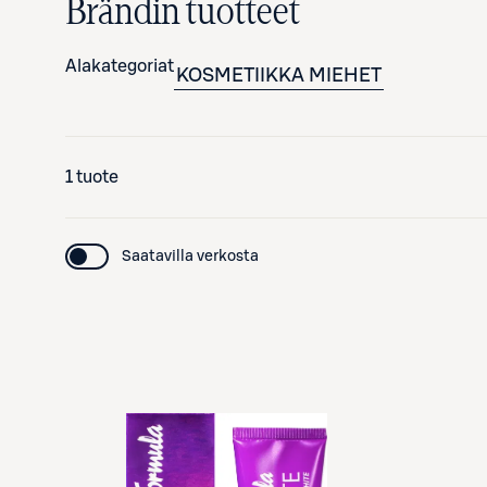
Brändin tuotteet
Alakategoriat
KOSMETIIKKA
MIEHET
1 tuote
Saatavilla verkosta