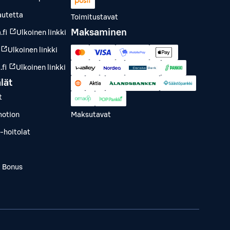
autetta
Toimitustavat
Maksaminen
.fi
Ulkoinen linkki
Ulkoinen linkki
fi
Ulkoinen linkki
lät
t
otion
Maksutavat
-hoitolat
a Bonus