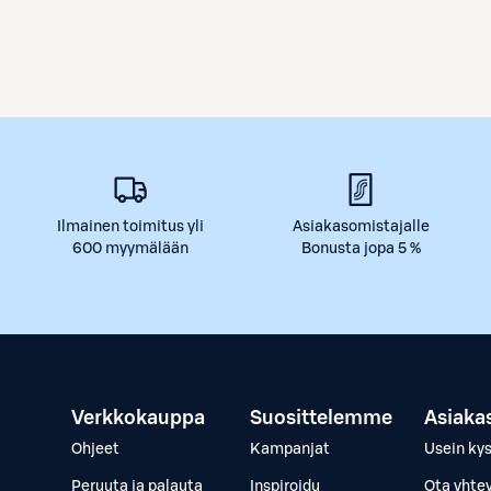
Ilmainen toimitus yli
Asiakasomistajalle
600 myymälään
Bonusta jopa 5 %
Verkkokauppa
Suosittelemme
Asiaka
Ohjeet
Kampanjat
Usein ky
Peruuta ja palauta
Inspiroidu
Ota yhte