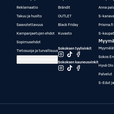
Reklamaatio
Brändit
Anna pal
Takuu ja huolto
OUTLET
S-kanava
Saavutettavuus
Black Friday
Prisma.fi
Kampanjaetujen ehdot
Kuvasto
S-kaupat.
Myymä
Sopimusehdot
Myymälä
Sokoksen tyylivinkit
Tietosuoja ja turvallisuus
Sokos Em
Muuta evästeasetuksia
Sokoksen kauneusvinkit
Hyvä Olo 
Palvelut
S-Edut j