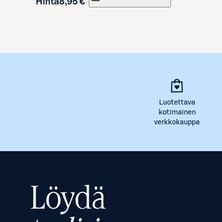
Hinta
8,95 €
Luotettava
kotimainen
verkkokauppa
Löydä