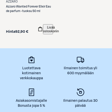
AZZARO
Azzaro
Wanted Forever Elixir Eau
de parfum -tuoksu 50 ml
Lisää
ostoskoriin
Hinta
92,90 €
Luotettava
Ilmainen toimitus yli
kotimainen
600 myymälään
verkkokauppa
Asiakasomistajalle
Ilmainen palautus 30
Bonusta jopa 5 %
päivää