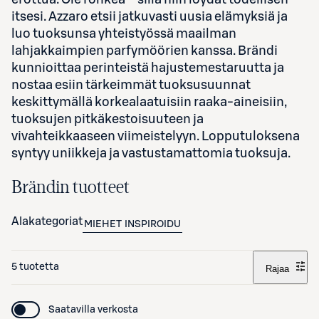
itsesi. Azzaro etsii jatkuvasti uusia elämyksiä ja
luo tuoksunsa yhteistyössä maailman
lahjakkaimpien parfymöörien kanssa. Brändi
kunnioittaa perinteistä hajustemestaruutta ja
nostaa esiin tärkeimmät tuoksusuunnat
keskittymällä korkealaatuisiin raaka-aineisiin,
tuoksujen pitkäkestoisuuteen ja
vivahteikkaaseen viimeistelyyn. Lopputuloksena
syntyy uniikkeja ja vastustamattomia tuoksuja.
Brändin tuotteet
Alakategoriat
MIEHET
INSPIROIDU
5 tuotetta
Rajaa
Saatavilla verkosta