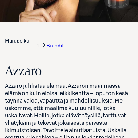
Murupolku
Brändit
Azzaro
Azzaro juhlistaa elämää. Azzaron maailmassa
elämä on kuin eloisa leikkikenttä – loputon kesä
täynnä valoa, vapautta ja mahdollisuuksia. Me
uskomme, että maailma kuuluu niille, jotka
uskaltavat. Heille, jotka elävät täysillä, tarttuvat
yllätyksiin ja tekevät jokaisesta päivästä
ikimuistoisen. Tavoittele ainutlaatuista. Uskalla
erottua. Ole rohkea – sillä niin löydät todellisen