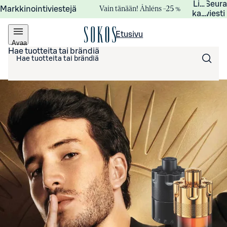
Lisätied
Seur
Vain tänään! Åhléns –25 %
Markkinointiviestejä
kampanj
viesti
Etusivu
Avaa
valikko
Hae tuotteita tai brändiä