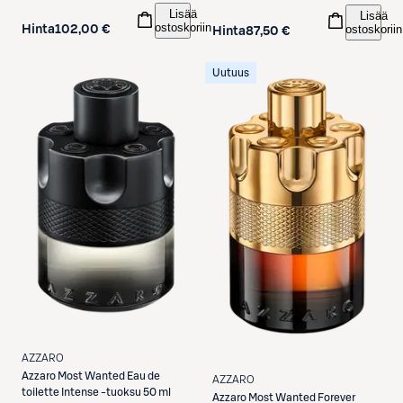
Lisää
Lisää
ostoskoriin
ostoskoriin
Hinta
102,00 €
Hinta
87,50 €
Uutuus
AZZARO
Azzaro
Most Wanted Eau de
AZZARO
toilette Intense -tuoksu 50 ml
Azzaro
Most Wanted Forever