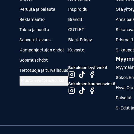
Peruuta ja palauta
Inspiroidu
Ota yhte
Reklamaatio
Brändit
Anna pal
Takuu ja huolto
OUTLET
S-kanava
Saavutettavuus
Black Friday
Prisma.fi
Kampanjaetujen ehdot
Kuvasto
S-kaupat.
Myymä
Sopimusehdot
Myymälä
Sokoksen tyylivinkit
Tietosuoja ja turvallisuus
Sokos Em
Muuta evästeasetuksia
Sokoksen kauneusvinkit
Hyvä Olo 
Palvelut
S-Edut j