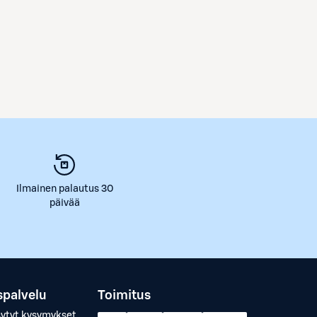
Ilmainen palautus 30
päivää
spalvelu
Toimitus
sytyt kysymykset