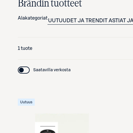
Brändin tuotteet
Alakategoriat
UUTUUDET JA TRENDIT
ASTIAT J
1 tuote
Saatavilla verkosta
Uutuus