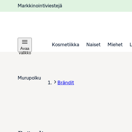
Markkinointiviestejä
Kosmetiikka
Naiset
Miehet
Avaa
valikko
Murupolku
Brändit