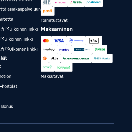
yttä asiakaspalveluun
autetta
Toimitustavat
Maksaminen
.fi
Ulkoinen linkki
Ulkoinen linkki
fi
Ulkoinen linkki
lät
t
otion
Maksutavat
-hoitolat
a Bonus