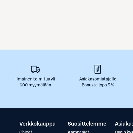
Ilmainen toimitus yli
Asiakasomistajalle
600 myymälään
Bonusta jopa 5 %
Verkkokauppa
Suosittelemme
Asiaka
Ohjeet
Kampanjat
Usein ky