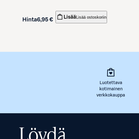
Lisää
Lisää ostoskoriin
Hinta
6,95 €
Luotettava
kotimainen
verkkokauppa
Löydä