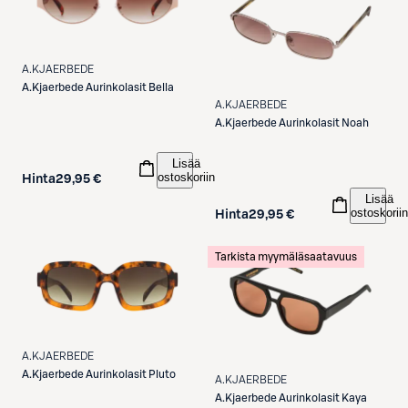
A.KJAERBEDE
A.Kjaerbede
Aurinkolasit Bella
A.KJAERBEDE
A.Kjaerbede
Aurinkolasit Noah
Lisää
ostoskoriin
Hinta
29,95 €
Lisää
ostoskoriin
Hinta
29,95 €
Tarkista myymäläsaatavuus
A.KJAERBEDE
A.Kjaerbede
Aurinkolasit Pluto
A.KJAERBEDE
A.Kjaerbede
Aurinkolasit Kaya