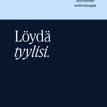
kotimainen
verkkokauppa
Löydä
tyylisi.