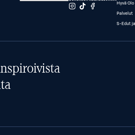
Hyvä Olo 
Palvelut
S-Edut j
nspiroivista
ta