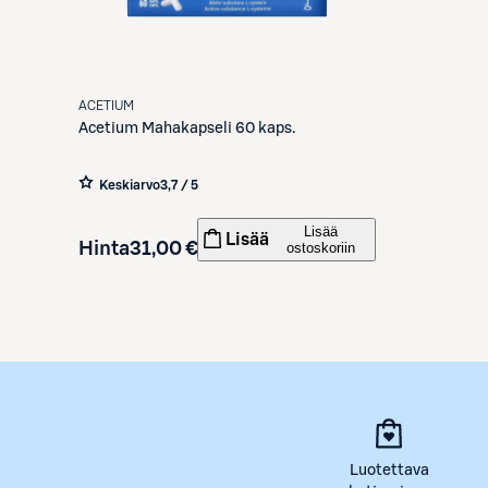
ACETIUM
Acetium
Mahakapseli 60 kaps.
Keskiarvo
3,7 / 5
Lisää
Lisää
Hinta
31,00 €
ostoskoriin
Luotettava