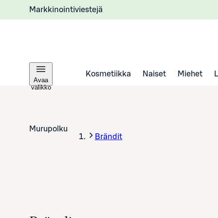
Markkinointiviestejä
Kosmetiikka
Naiset
Miehet
Avaa
valikko
Murupolku
Brändit