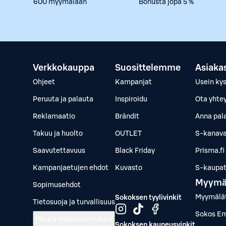
600 myymälään
Bonusta jopa 5 %
Verkkokauppa
Suosittelemme
Asiaka
Ohjeet
Kampanjat
Usein ky
Peruuta ja palauta
Inspiroidu
Ota yhte
Reklamaatio
Brändit
Anna pal
Takuu ja huolto
OUTLET
S-kanava
Saavutettavuus
Black Friday
Prisma.fi
Kampanjaetujen ehdot
Kuvasto
S-kaupat.
Myymä
Sopimusehdot
Myymälä
Sokoksen tyylivinkit
Tietosuoja ja turvallisuus
Sokos Em
Muuta evästeasetuksia
Sokoksen kauneusvinkit