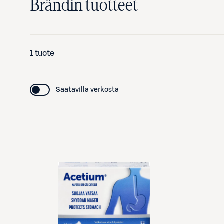
Brändin tuotteet
1 tuote
Saatavilla verkosta