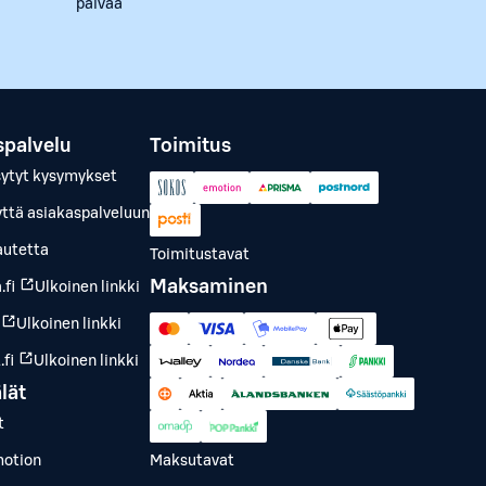
päivää
spalvelu
Toimitus
sytyt kysymykset
yttä asiakaspalveluun
autetta
Toimitustavat
Maksaminen
.fi
Ulkoinen linkki
Ulkoinen linkki
fi
Ulkoinen linkki
lät
t
otion
Maksutavat