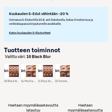
Kuukauden S-Edut vähintään –20 %
Voimassa S-Etukortilla 30.8. asti Sokoksella, Sokos Emotionissa ja
verkkokaupassa kirjautuneille asiakkaille.
Katso kuukauden S-Etutuotteet
Tuotteen toiminnot
Valittu väri:
16 Black Blur
väri:
väri:
väri:
väri:
16 Black Blur
14 Mocha Contour
11 Rosy Sculpt
15 Smooth Espresso
Haetaan myymäläsaatavuutta
Haetaan
latautuu
myymäläsaatavuutta