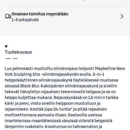
Ilmainen toimitus myymälään
1–5 arkipäivää
Tuotekuvaus
Luo pehmeästi muotoiltu silmänrajaus helposti Maybelline New
York Sculpting Stix -silmänrajauskynän avulla. 2-in-1
helppokäyttöinen silmänrajauskynä täyteläisessä mustassa
sävyssä Black Blur. Kaksipäinen silmänrajauskynä ja sivellin
tekevät häivytetyn rajauksen tekemisestä helppoa ja se on
helppo kuljettaa mukana. Rajauskynässä on 1,5 mm:n tarkka
kärki ja pieni, viisto sivellin helppoon muotoiluun ja
rajaamiseen. Kestää jopa 24 tuntia* ja pitää rajauksen
moitteettomana aamusta iltaan. Saatavilla useissa
imartelevissa maanläheisissä sävyissä viileistä beigeistä
lämpimiin ruskeisiin. Koostumus on tahraamaton ja