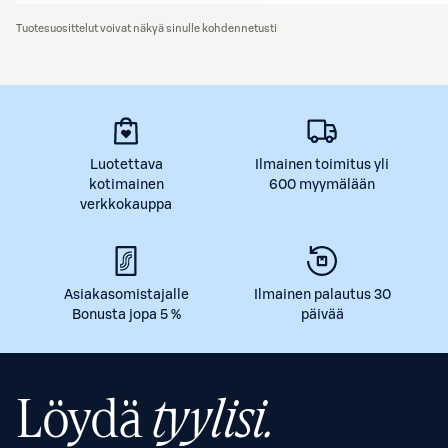
Tuotesuosittelut voivat näkyä sinulle kohdennetusti
Luotettava
Ilmainen toimitus yli
kotimainen
600 myymälään
verkkokauppa
Asiakasomistajalle
Ilmainen palautus 30
Bonusta jopa 5 %
päivää
Löydä
tyylisi.