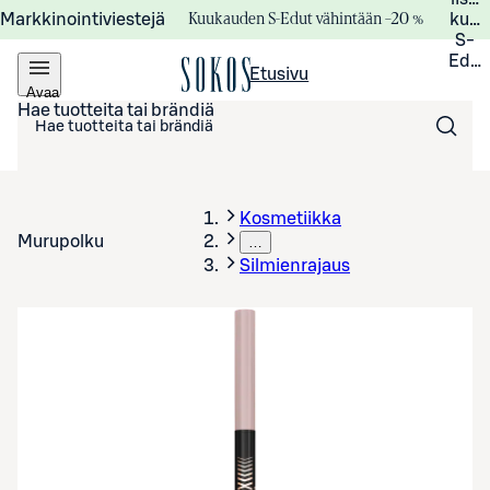
Kuukauden S-Edut vähintään –20 %
Markkinointiviestejä
kuuk
S-
Edui
Etusivu
Avaa
valikko
Hae tuotteita tai brändiä
Kosmetiikka
Murupolku
…
Silmienrajaus