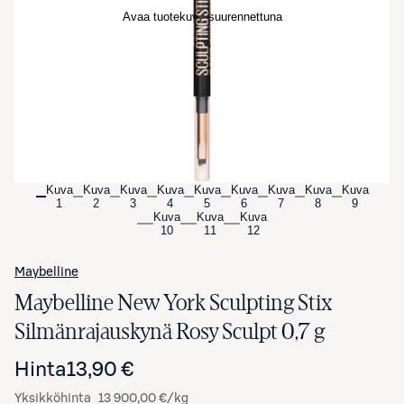
Avaa tuotekuva suurennettuna
Kuva
Kuva
Kuva
Kuva
Kuva
Kuva
Kuva
Kuva
Kuva
1
2
3
4
5
6
7
8
9
Kuva
Kuva
Kuva
10
11
12
Maybelline
Maybelline New York Sculpting Stix
Silmänrajauskynä Rosy Sculpt 0,7 g
Hinta
13,90 €
Yksikköhinta
13 900,00 €/kg