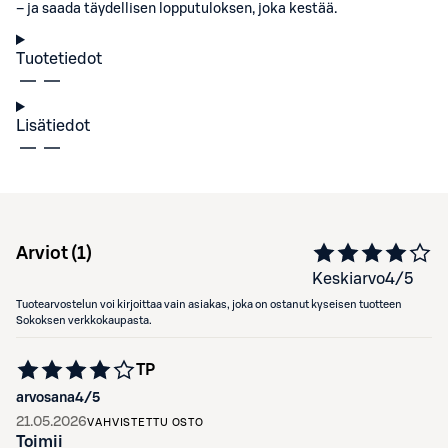
– ja saada täydellisen lopputuloksen, joka kestää.
Tuotetiedot
Lisätiedot
Arviot (
1
)
Keskiarvo
4
/5
Tuotearvostelun voi kirjoittaa vain asiakas, joka on ostanut kyseisen tuotteen
Sokoksen verkkokaupasta.
TP
arvosana
4
/5
21.05.2026
VAHVISTETTU OSTO
Toimii