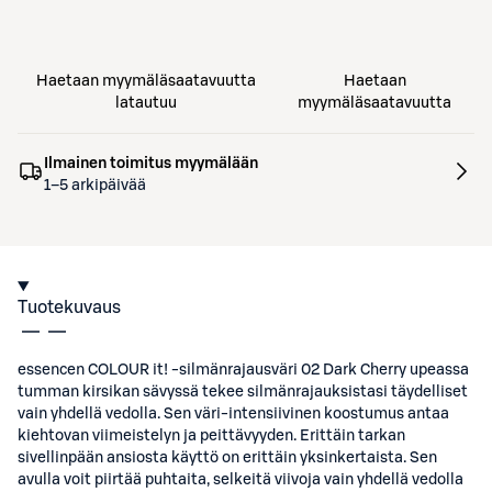
Haetaan myymäläsaatavuutta
Haetaan
latautuu
myymäläsaatavuutta
Ilmainen toimitus myymälään
1–5 arkipäivää
Tuotekuvaus
essencen COLOUR it! -silmänrajausväri 02 Dark Cherry upeassa
tumman kirsikan sävyssä tekee silmänrajauksistasi täydelliset
vain yhdellä vedolla. Sen väri-intensiivinen koostumus antaa
kiehtovan viimeistelyn ja peittävyyden. Erittäin tarkan
sivellinpään ansiosta käyttö on erittäin yksinkertaista. Sen
avulla voit piirtää puhtaita, selkeitä viivoja vain yhdellä vedolla