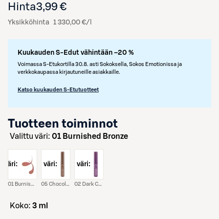
Hinta
3,99 €
Yksikköhinta
1 330,00 €/l
Kuukauden S-Edut vähintään –20 %
Voimassa S-Etukortilla 30.8. asti Sokoksella, Sokos Emotionissa ja
verkkokaupassa kirjautuneille asiakkaille.
Katso kuukauden S-Etutuotteet
Tuotteen toiminnot
Valittu väri:
01 Burnished Bronze
väri:
väri:
väri:
01 Burnished Bronze
05 Chocolate Brown
02 Dark Cherry
koko:
3 ml