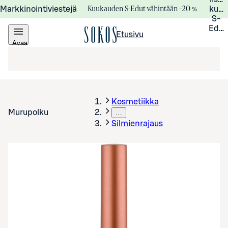
Kuukauden S-Edut vähintään –20 %
Markkinointiviestejä
kuuk
S-
Edui
Etusivu
Avaa
valikko
Kosmetiikka
Murupolku
…
Silmienrajaus