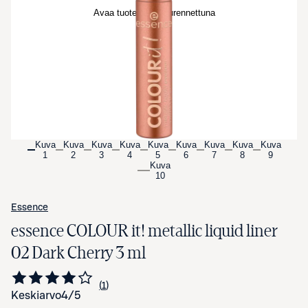
Avaa tuotekuva suurennettuna
Kuva
Kuva
Kuva
Kuva
Kuva
Kuva
Kuva
Kuva
Kuva
1
2
3
4
5
6
7
8
9
Kuva
10
Essence
essence COLOUR it! metallic liquid liner
02 Dark Cherry 3 ml
1
Siirry arvioihin
kappale
Keskiarvo
4
/5