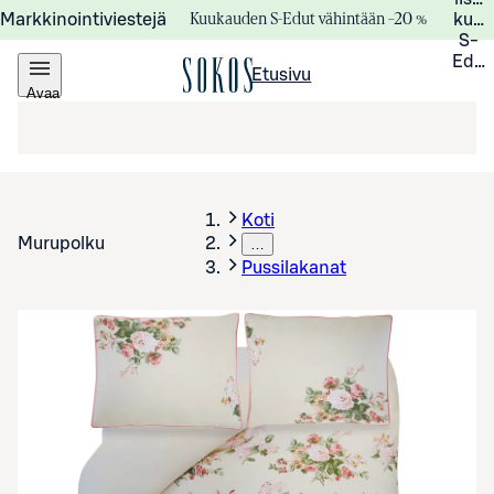
Kuukauden S-Edut vähintään –20 %
Markkinointiviestejä
kuuk
S-
Edui
Etusivu
Avaa
valikko
Koti
Murupolku
…
Pussilakanat