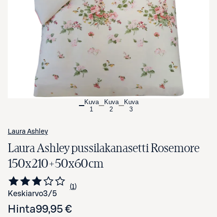
Avaa tuotekuva suurennettuna
Kuva
Kuva
Kuva
1
2
3
Laura Ashley
Laura Ashley pussilakanasetti Rosemore
150x210+50x60cm
1
Siirry arvioihin
kappale
Keskiarvo
3
/5
Hinta
99,95 €