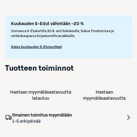
Kuukauden S-Edut vähintään –20 %
Voimassa S-Etukortilla 30.8. asti Sokoksella, Sokos Emotionissa ja
verkkokaupassa kirjautuneille asiakkaille.
Katso kuukauden S-Etutuotteet
Tuotteen toiminnot
Haetaan myymäläsaatavuutta
Haetaan
latautuu
myymäläsaatavuutta
Ilmainen toimitus myymälään
1–5 arkipäivää