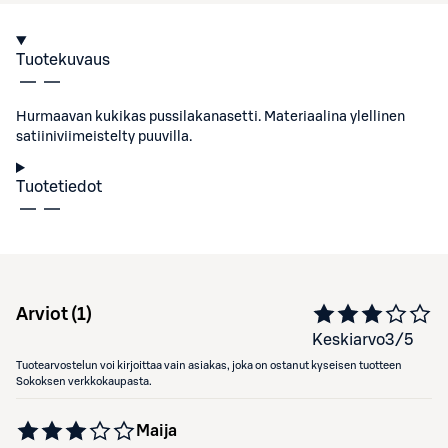
Tuotekuvaus
Hurmaavan kukikas pussilakanasetti. Materiaalina ylellinen
satiiniviimeistelty puuvilla.
Tuotetiedot
Arviot (
1
)
Keskiarvo
3
/5
Tuotearvostelun voi kirjoittaa vain asiakas, joka on ostanut kyseisen tuotteen
Sokoksen verkkokaupasta.
Maija