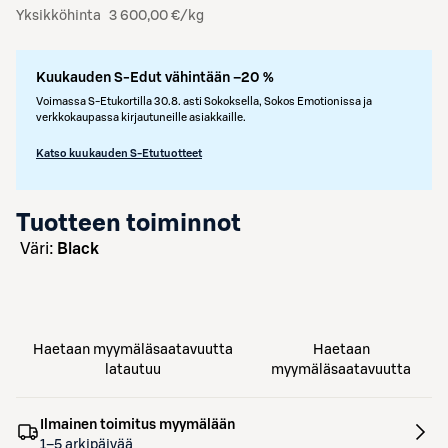
Yksikköhinta
3 600,00 €/kg
Kuukauden S-Edut vähintään –20 %
Voimassa S-Etukortilla 30.8. asti Sokoksella, Sokos Emotionissa ja
verkkokaupassa kirjautuneille asiakkaille.
Katso kuukauden S-Etutuotteet
Tuotteen toiminnot
väri:
Black
Haetaan myymäläsaatavuutta
Haetaan
latautuu
myymäläsaatavuutta
Ilmainen toimitus myymälään
1–5 arkipäivää