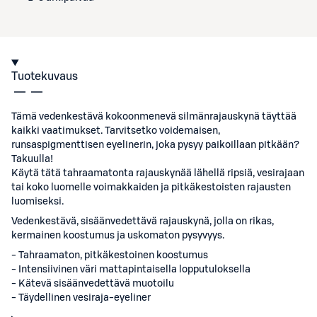
Tuotekuvaus
Tämä vedenkestävä kokoonmenevä silmänrajauskynä täyttää
kaikki vaatimukset. Tarvitsetko voidemaisen,
runsaspigmenttisen eyelinerin, joka pysyy paikoillaan pitkään?
Takuulla!
Käytä tätä tahraamatonta rajauskynää lähellä ripsiä, vesirajaan
tai koko luomelle voimakkaiden ja pitkäkestoisten rajausten
luomiseksi.
Vedenkestävä, sisäänvedettävä rajauskynä, jolla on rikas,
kermainen koostumus ja uskomaton pysyvyys.
- Tahraamaton, pitkäkestoinen koostumus
- Intensiivinen väri mattapintaisella lopputuloksella
- Kätevä sisäänvedettävä muotoilu
- Täydellinen vesiraja-eyeliner