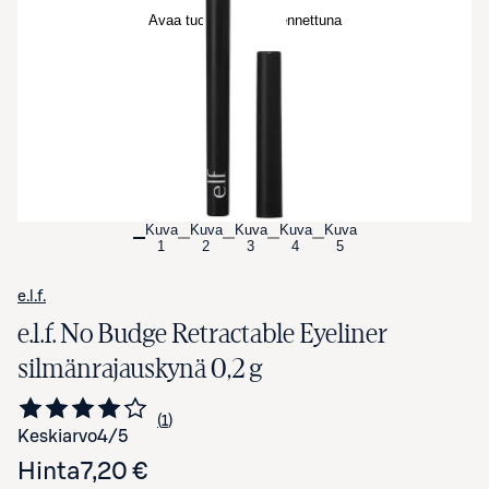
Avaa tuotekuva suurennettuna
Kuva
Kuva
Kuva
Kuva
Kuva
1
2
3
4
5
e.l.f.
e.l.f. No Budge Retractable Eyeliner
silmänrajauskynä 0,2 g
1
Siirry arvioihin
kappale
Keskiarvo
4
/5
Hinta
7,20 €