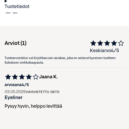
Tuotetiedot
Arviot (
1
)
Keskiarvo
4
/5
Tuotearvostelun voi kirjoittaa vain asiakas, joka on ostanut kyseisen tuotteen
Sokoksen verkkokaupasta.
Jaana K.
arvosana
4
/5
03.05.2026
VAHVISTETTU OSTO
Eyeliner
Pysyy hyvin, helppo levittää