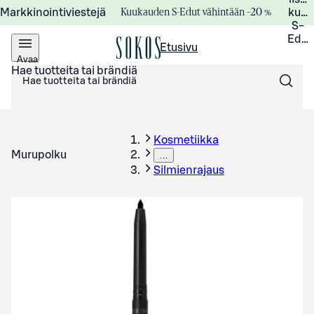
Kuukauden S-Edut vähintään –20 %
Markkinointiviestejä
kuuk
S-
Edui
Etusivu
Avaa
valikko
Hae tuotteita tai brändiä
Kosmetiikka
Murupolku
…
Silmienrajaus