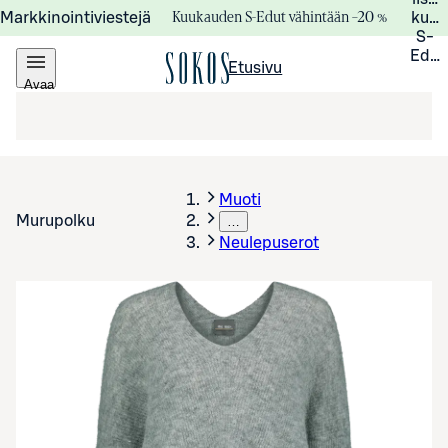
Kuukauden S-Edut vähintään –20 %
Markkinointiviestejä
kuuk
S-
Edui
Etusivu
Avaa
valikko
Muoti
Murupolku
…
Neulepuserot