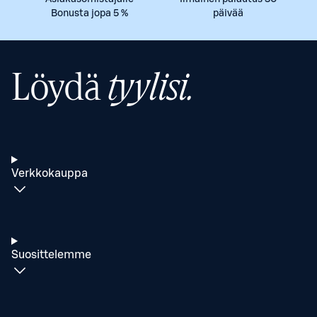
Bonusta jopa 5 %
päivää
Löydä
tyylisi.
Verkkokauppa
Suosittelemme