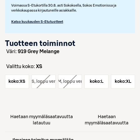
Voimassa S-Etukortilla 30.8. asti Sokoksella, Sokos Emotionissa ja
verkkokaupassa kirjautuneille asiakkaille.
Katso kuukauden S-Etutuotteet
Tuotteen toiminnot
väri:
919 Grey Melange
Valittu koko:
XS
koko:
XS
koko:
S
, loppu verkosta
koko:
M
, loppu verkosta
koko:
L
koko:
XL
Haetaan myymäläsaatavuutta
Haetaan
latautuu
myymäläsaatavuutta