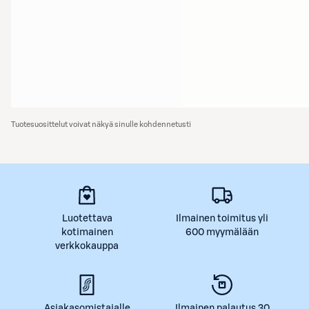
Tuotesuosittelut voivat näkyä sinulle kohdennetusti
Luotettava
Ilmainen toimitus yli
kotimainen
600 myymälään
verkkokauppa
Asiakasomistajalle
Ilmainen palautus 30