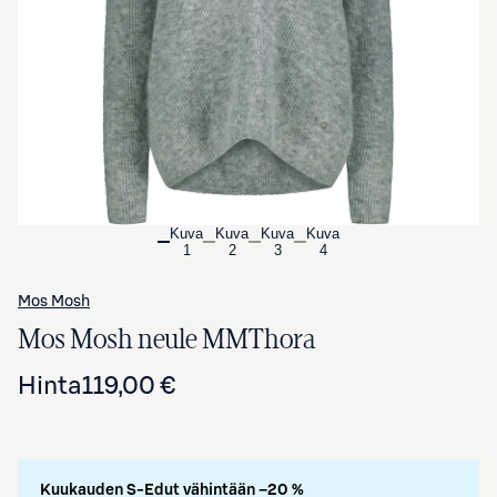
Avaa tuotekuva suurennettuna
Kuva
Kuva
Kuva
Kuva
1
2
3
4
Mos Mosh
Mos Mosh neule MMThora
Hinta
119,00 €
Kuukauden S-Edut vähintään –20 %