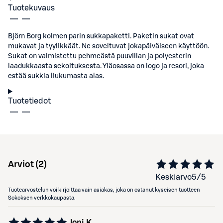
Tuotekuvaus
Björn Borg kolmen parin sukkapaketti. Paketin sukat ovat
mukavat ja tyylikkäät. Ne soveltuvat jokapäiväiseen käyttöön.
Sukat on valmistettu pehmeästä puuvillan ja polyesterin
laadukkaasta sekoituksesta. Yläosassa on logo ja resori, joka
estää sukkia liukumasta alas.
Tuotetiedot
Arviot (
2
)
Keskiarvo
5
/5
Tuotearvostelun voi kirjoittaa vain asiakas, joka on ostanut kyseisen tuotteen
Sokoksen verkkokaupasta.
Joni.K.