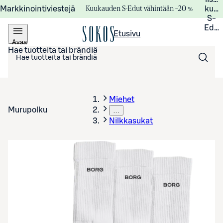
Kuukauden S-Edut vähintään –20 %
Markkinointiviestejä
kuuk
S-
Edui
Etusivu
Avaa
valikko
Hae tuotteita tai brändiä
Miehet
Murupolku
…
Nilkkasukat