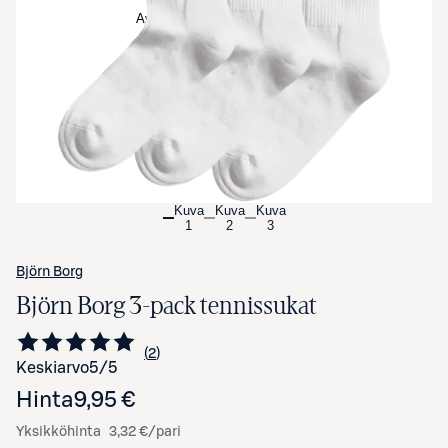
Avaa tuotekuva suurennettuna
Kuva
Kuva
Kuva
1
2
3
Björn Borg
Björn Borg 3-pack tennissukat
2
Siirry arvioihin
kappaletta
Keskiarvo
5
/5
Hinta
9,95 €
Yksikköhinta
3,32 €/pari