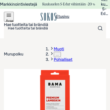
Kuukauden S-Edut vähintään –20 %
Markkinointiviestejä
kuuk
S-
Edui
Etusivu
Avaa
valikko
Hae tuotteita tai brändiä
Muoti
Murupolku
…
Pohjalliset