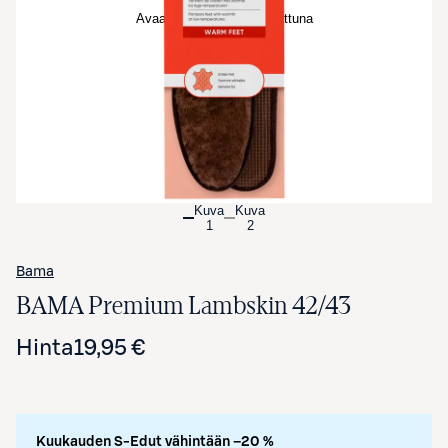
Avaa tuotekuva suurennettuna
Kuva
Kuva
1
2
Bama
BAMA Premium Lambskin 42/43
Hinta
19,95 €
Kuukauden S-Edut vähintään –20 %