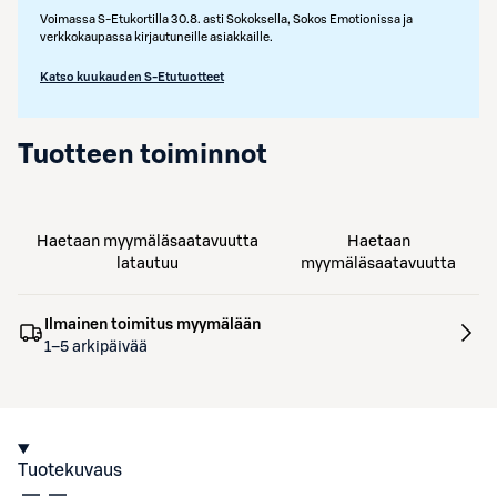
Voimassa S-Etukortilla 30.8. asti Sokoksella, Sokos Emotionissa ja
verkkokaupassa kirjautuneille asiakkaille.
Katso kuukauden S-Etutuotteet
Tuotteen toiminnot
Haetaan myymäläsaatavuutta
Haetaan
latautuu
myymäläsaatavuutta
Ilmainen toimitus myymälään
1–5 arkipäivää
Tuotekuvaus