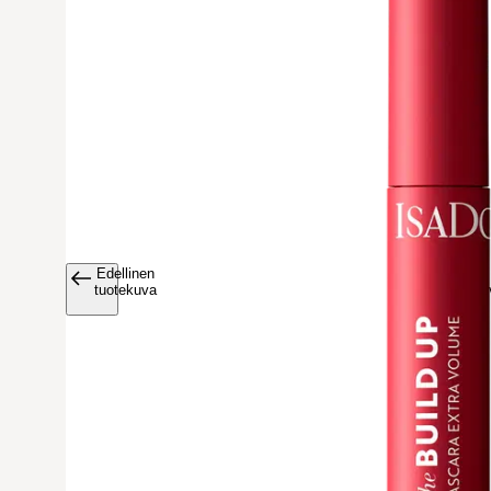
Edellinen
Avaa tuoteku
tuotekuva