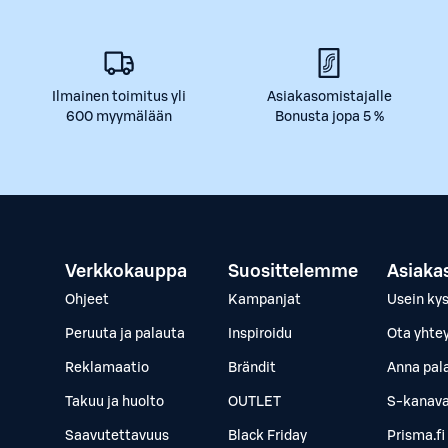
Ilmainen toimitus yli
Asiakasomistajalle
600 myymälään
Bonusta jopa 5 %
Verkkokauppa
Suosittelemme
Asiaka
Ohjeet
Kampanjat
Usein ky
Peruuta ja palauta
Inspiroidu
Ota yhte
Reklamaatio
Brändit
Anna pal
Takuu ja huolto
OUTLET
S-kanava
Saavutettavuus
Black Friday
Prisma.fi