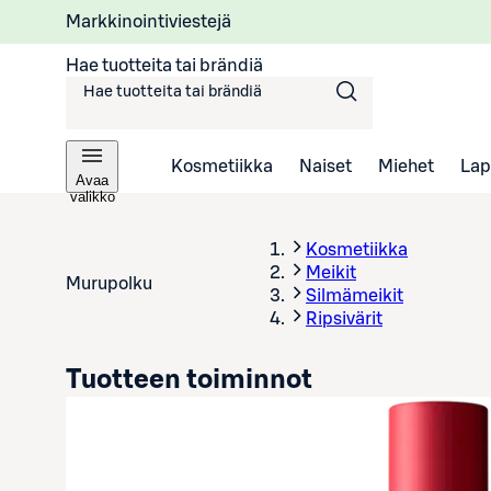
Markkinointiviestejä
Hae tuotteita tai brändiä
Kosmetiikka
Naiset
Miehet
Lap
Avaa
valikko
Kosmetiikka
Meikit
Murupolku
Silmämeikit
Ripsivärit
Tuotteen toiminnot