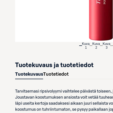
Kuva
Kuva
Kuva
1
2
3
Tuotekuvaus ja tuotetiedot
Tuotekuvaus
Tuotetiedot
Tarvitsemasi ripsivolyymi vaihtelee päivästä toiseen,
Joustavan koostumuksen ansiosta voit vetää tuuhean,
läpi useita kertoja saadaksesi aikaan juuri sellaista 
koostumus on tuhriintumaton, se pysyy paikallaan jopa v