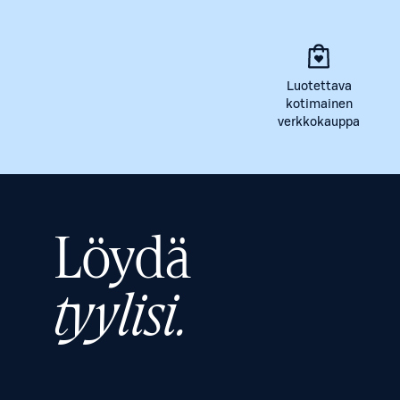
Luotettava
kotimainen
verkkokauppa
Löydä
tyylisi.