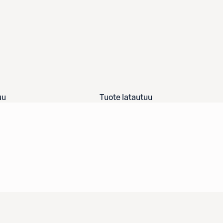
uu
Tuote latautuu