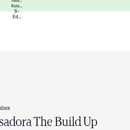
lisää
Lisätietoja
kuukauden
S-
Eduista
aDora
Isadora The Build Up