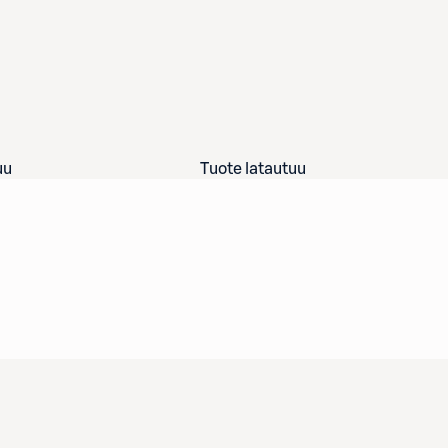
uu
Tuote latautuu