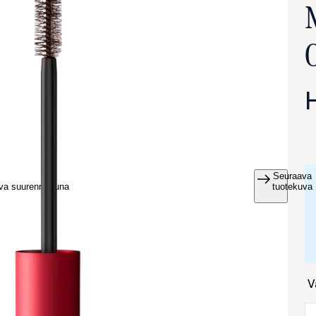
Seuraava
va suurennettuna
tuotekuva