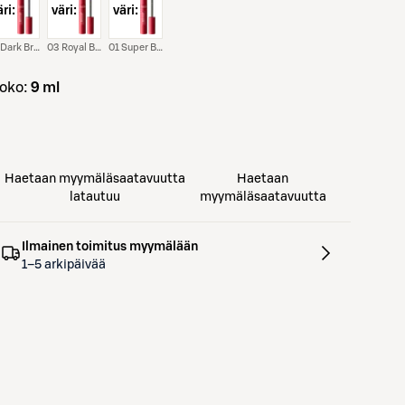
ri:
väri:
väri:
02 Dark Brown Dark Brown
03 Royal Blue Royal Blue
01 Super Black Super Black
koko:
9 ml
Haetaan myymäläsaatavuutta
Haetaan
latautuu
myymäläsaatavuutta
Ilmainen toimitus myymälään
1–5 arkipäivää