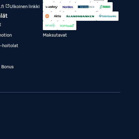
fi
Ulkoinen linkki
lät
t
otion
Maksutavat
-hoitolat
a Bonus