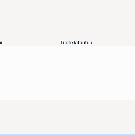
uu
Tuote latautuu