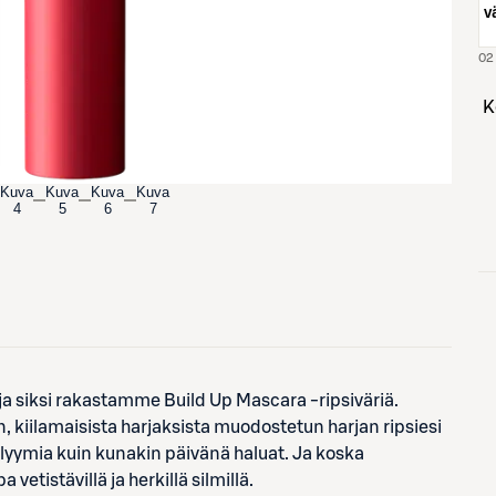
vä
Kuva
Kuva
Kuva
Kuva
4
5
6
7
 ja siksi rakastamme Build Up Mascara -ripsiväriä.
 kiilamaisista harjaksista muodostetun harjan ripsiesi
volyymia kuin kunakin päivänä haluat. Ja koska
etistävillä ja herkillä silmillä.