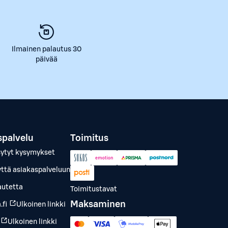
Ilmainen palautus 30
päivää
spalvelu
Toimitus
sytyt kysymykset
yttä asiakaspalveluun
autetta
Toimitustavat
Maksaminen
.fi
Ulkoinen linkki
Ulkoinen linkki