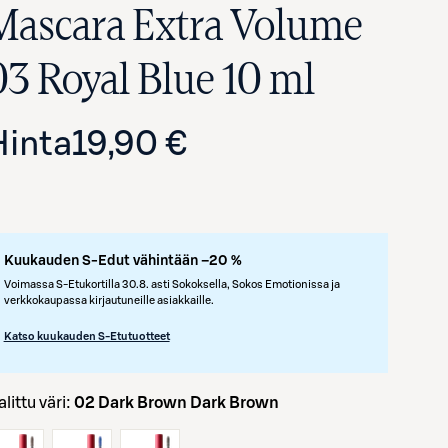
Mascara Extra Volume
03 Royal Blue 10 ml
Hinta
19,90 €
Kuukauden S-Edut vähintään –20 %
Avaa tuotekuva suurennettuna
Voimassa S-Etukortilla 30.8. asti Sokoksella, Sokos Emotionissa ja
verkkokaupassa kirjautuneille asiakkaille.
Katso kuukauden S-Etutuotteet
Valittu väri:
02 Dark Brown Dark Brown