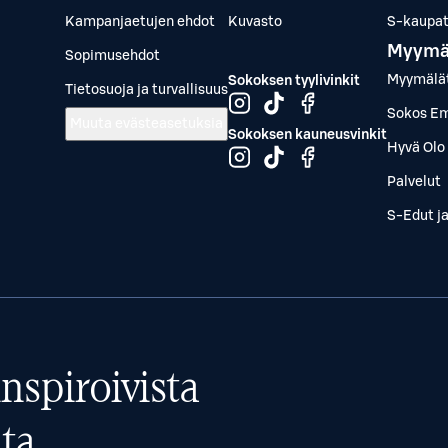
Kampanjaetujen ehdot
Kuvasto
S-kaupat.
Myymä
Sopimusehdot
Myymälä
Sokoksen tyylivinkit
Tietosuoja ja turvallisuus
Sokos Em
Muuta evästeasetuksia
Sokoksen kauneusvinkit
Hyvä Olo 
Palvelut
S-Edut j
nspiroivista
ta