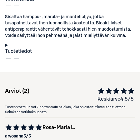
Sisältää hamppu-, marula- ja manteliöljyä, jotka
tasapainottavat ihon luonnollista kosteutta. Bioaktiiviset
antiperspirantit vähentävät tehokkaasti hien muodostumista.
Voide säilyttää ihon pehmeänä ja jalat miellyttävän kuivina.
Tuotetiedot
Arviot (
2
)
Keskiarvo
4,5
/5
Tuotearvostelun voi kirjoittaa vain asiakas, joka on ostanut kyseisen tuotteen
Sokoksen verkkokaupasta.
Rosa-Maria L.
arvosana
5
/5