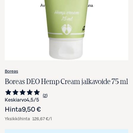
Avaa tuotekuva suurennettuna
Boreas
Boreas DEO Hemp Cream jalkavoide 75 ml
2
Siirry arvioihin
kappaletta
Keskiarvo
4,5
/5
Hinta
9,50 €
Yksikköhinta
126,67 €/l