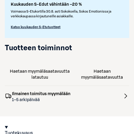
Kuukauden S-Edut vähintään –20 %
Voimassa S-Etukortilla 30.8. asti Sokoksella, Sokos Emotionissa ja
verkkokaupassa kirjautuneille asiakkaille.
Katso kuukauden S-Etutuotteet
Tuotteen toiminnot
Haetaan myymäläsaatavuutta
Haetaan
latautuu
myymäläsaatavuutta
Ilmainen toimitus myymälään
1–5 arkipäivää
Tuotekuvaus