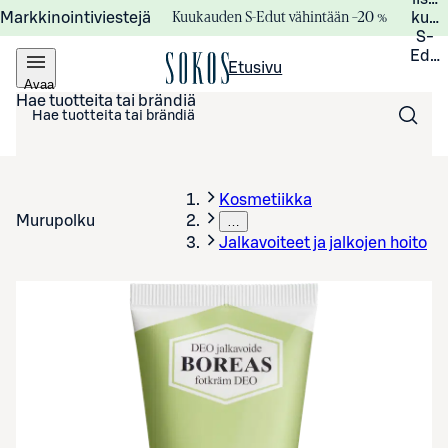
Kuukauden S-Edut vähintään –20 %
Markkinointiviestejä
kuuk
S-
Edui
Etusivu
Avaa
valikko
Hae tuotteita tai brändiä
Kosmetiikka
Murupolku
…
Jalkavoiteet ja jalkojen hoito