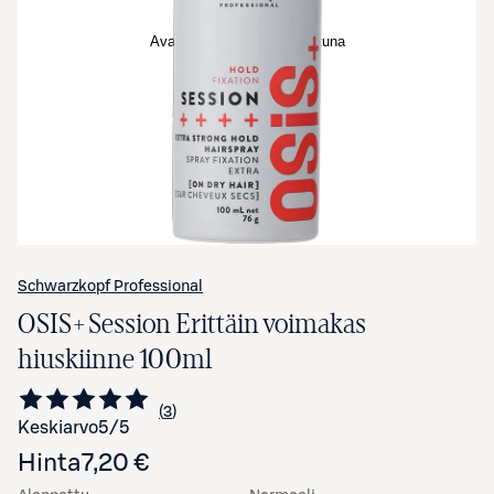
Avaa tuotekuva suurennettuna
Schwarzkopf Professional
OSIS+ Session Erittäin voimakas
hiuskiinne 100ml
3
Siirry arvioihin
kappaletta
Keskiarvo
5
/5
Hinta
7,20 €