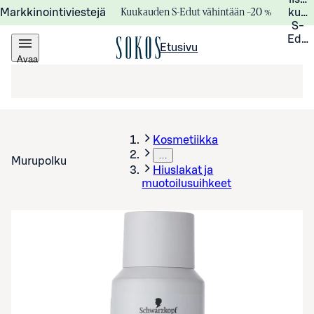
Kuukauden S-Edut vähintään –20 %
Markkinointiviestejä
kuuk
S-
Edui
Etusivu
Avaa
valikko
Kosmetiikka
…
Murupolku
Hiuslakat ja
muotoilusuihkeet