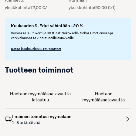
Alennettu
Normaali
yksikköhinta
72,00 €/l
yksikköhinta
(
90,00 €/l
)
Kuukauden S-Edut vähintään –20 %
Voimassa S-Etukortilla 30.8. asti Sokoksella, Sokos Emotionissa ja
verkkokaupassa kirjautuneille asiakkaille.
Katso kuukauden S-Etutuotteet
Tuotteen toiminnot
Haetaan myymäläsaatavuutta
Haetaan
latautuu
myymäläsaatavuutta
Ilmainen toimitus myymälään
1–5 arkipäivää