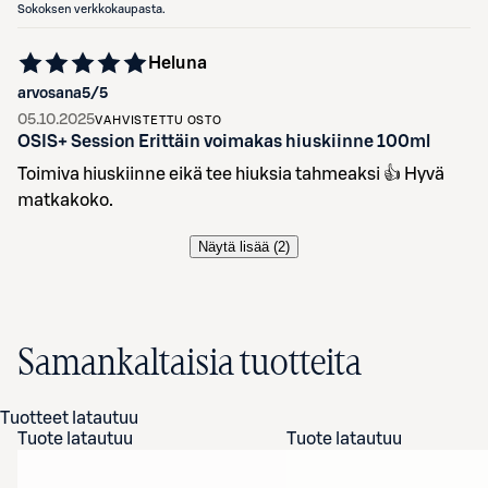
Sokoksen verkkokaupasta.
Heluna
arvosana
5
/5
05.10.2025
VAHVISTETTU OSTO
OSIS+ Session Erittäin voimakas hiuskiinne 100ml
Toimiva hiuskiinne eikä tee hiuksia tahmeaksi 👍 Hyvä
matkakoko.
Näytä lisää (
2
)
Samankaltaisia tuotteita
Tuotteet latautuu
Tuote latautuu
Tuote latautuu