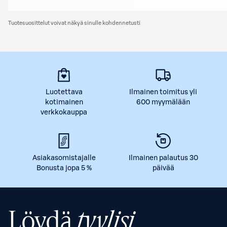
Tuotesuosittelut voivat näkyä sinulle kohdennetusti
Luotettava
Ilmainen toimitus yli
kotimainen
600 myymälään
verkkokauppa
Asiakasomistajalle
Ilmainen palautus 30
Bonusta jopa 5 %
päivää
Löydä
tyylisi.