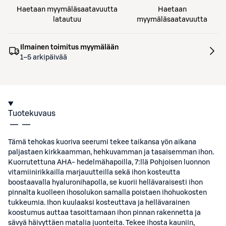
Haetaan myymäläsaatavuutta
Haetaan
latautuu
myymäläsaatavuutta
Ilmainen toimitus myymälään
1–5 arkipäivää
Tuotekuvaus
Tämä tehokas kuoriva seerumi tekee taikansa yön aikana
paljastaen kirkkaamman, hehkuvamman ja tasaisemman ihon.
Kuorrutettuna AHA- hedelmähapoilla, 7:llä Pohjoisen luonnon
vitamiinirikkailla marjauutteilla sekä ihon kosteutta
boostaavalla hyaluronihapolla, se kuorii hellävaraisesti ihon
pinnalta kuolleen ihosolukon samalla poistaen ihohuokosten
tukkeumia. Ihon kuulaaksi kosteuttava ja hellävarainen
koostumus auttaa tasoittamaan ihon pinnan rakennetta ja
sävyä häivyttäen matalia juonteita. Tekee ihosta kauniin,