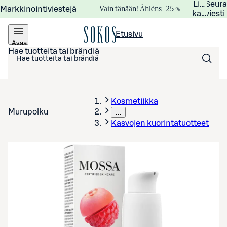
Lisätied
Seur
Vain tänään! Åhléns –25 %
Markkinointiviestejä
kampanj
viesti
Etusivu
Avaa
valikko
Hae tuotteita tai brändiä
Kosmetiikka
Murupolku
…
Kasvojen kuorintatuotteet