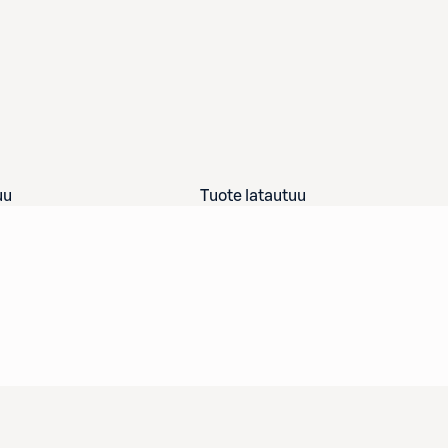
uu
Tuote latautuu