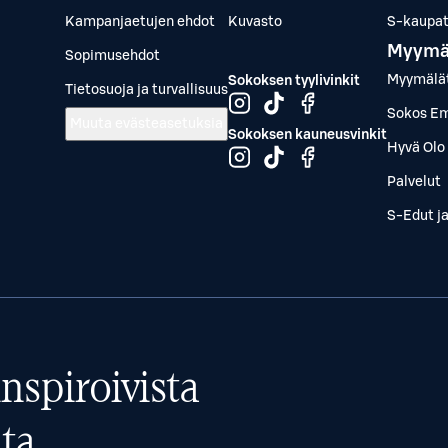
Kampanjaetujen ehdot
Kuvasto
S-kaupat.
Myymä
Sopimusehdot
Myymälä
Sokoksen tyylivinkit
Tietosuoja ja turvallisuus
Sokos Em
Muuta evästeasetuksia
Sokoksen kauneusvinkit
Hyvä Olo 
Palvelut
S-Edut j
nspiroivista
ta