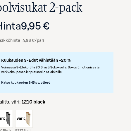
polvisukat 2-pack
Hinta
9,95 €
sikköhinta
4,98 €/pari
Kuukauden S-Edut vähintään –20 %
Voimassa S-Etukortilla 30.8. asti Sokoksella, Sokos Emotionissa ja
verkkokaupassa kirjautuneille asiakkaille.
Avaa tuotekuva suurennettuna
Katso kuukauden S-Etutuotteet
Valittu väri:
1210 black
ri:
väri:
0 Black
9227 Suntan