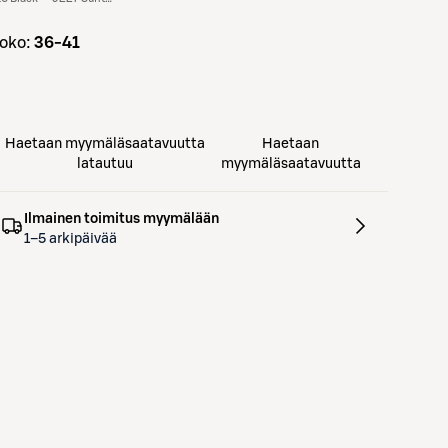
koko:
36-41
Haetaan myymäläsaatavuutta
Haetaan
latautuu
myymäläsaatavuutta
Ilmainen toimitus myymälään
1–5 arkipäivää