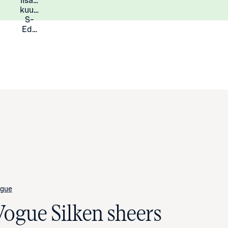
lisää
Lisätietoja
kuukauden
S-
Eduista
gue
Vogue Silken sheers