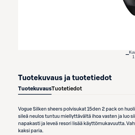
Ku
1
Tuotekuvaus ja tuotetiedot
Tuotekuvaus
Tuotetiedot
Vogue Silken sheers polvisukat 15den 2 pack on huolit
sileä neulos tuntuu miellyttävältä ihoa vasten ja luo si
napakasti ja leveä resori lisää käyttömukavuutta. Va
kaksi paria.