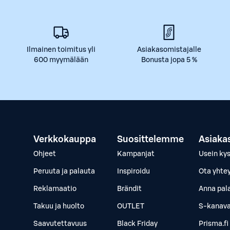
Ilmainen toimitus yli
Asiakasomistajalle
600 myymälään
Bonusta jopa 5 %
Verkkokauppa
Suosittelemme
Asiaka
Ohjeet
Kampanjat
Usein ky
Peruuta ja palauta
Inspiroidu
Ota yhte
Reklamaatio
Brändit
Anna pal
Takuu ja huolto
OUTLET
S-kanava
Saavutettavuus
Black Friday
Prisma.fi