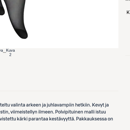
va
Kuva
2
eltu valinta arkeen ja juhlavampiin hetkiin. Kevyt ja
istin, viimeistellyn ilmeen. Polvipituinen malli istuu
hvistettu kärki parantaa kestävyyttä. Pakkauksessa on