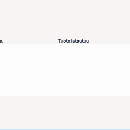
uu
Tuote latautuu