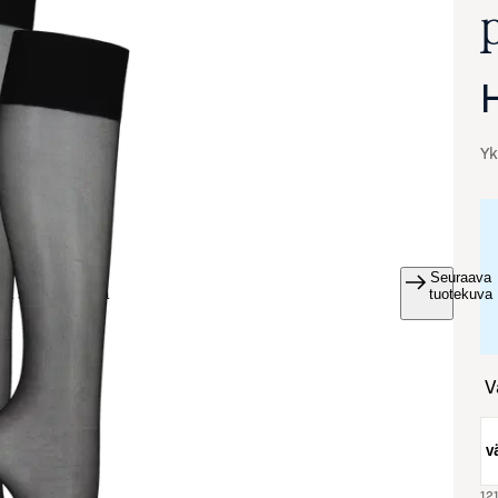
Yk
Seuraava
va suurennettuna
tuotekuva
vä
121