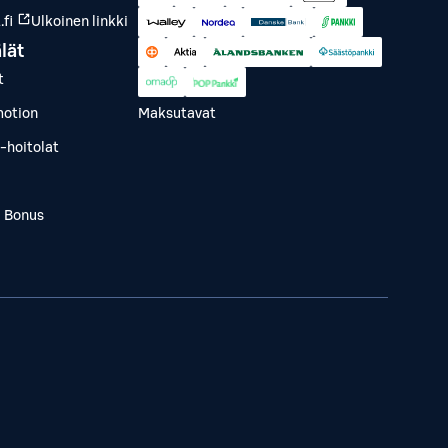
fi
Ulkoinen linkki
lät
t
otion
Maksutavat
-hoitolat
a Bonus