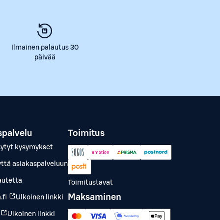
Ilmainen palautus 30
päivää
spalvelu
Toimitus
sytyt kysymykset
yttä asiakaspalveluun
autetta
Toimitustavat
Maksaminen
.fi
Ulkoinen linkki
Ulkoinen linkki