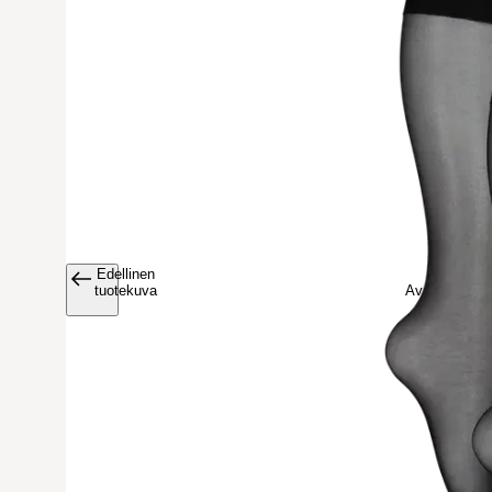
Edellinen
Avaa tuoteku
tuotekuva