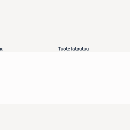
uu
Tuote latautuu