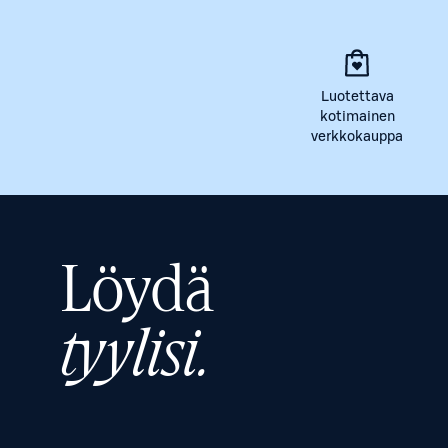
Luotettava
kotimainen
verkkokauppa
Löydä
tyylisi.