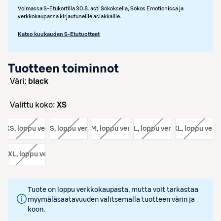
Voimassa S-Etukortilla 30.8. asti Sokoksella, Sokos Emotionissa ja
verkkokaupassa kirjautuneille asiakkaille.
Katso kuukauden S-Etutuotteet
Tuotteen toiminnot
väri:
black
Valittu koko:
XS
o:
XS
, loppu verkosta
koko:
S
, loppu verkosta
koko:
M
, loppu verkosta
koko:
L
, loppu verkosta
koko:
XL
, loppu verk
o:
XXL
, loppu verkosta
Tuote on loppu verkkokaupasta, mutta voit tarkastaa
myymäläsaatavuuden valitsemalla tuotteen värin ja
koon.