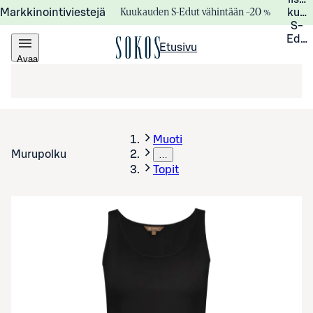
Kuukauden S-Edut vähintään –20 %
Markkinointiviestejä
kuuk
S-
Edui
Etusivu
Avaa
valikko
Muoti
Murupolku
…
Topit