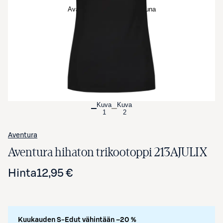
Avaa tuotekuva suurennettuna
Kuva
Kuva
1
2
Aventura
Aventura hihaton trikootoppi 213AJULIX
Hinta
12,95 €
Kuukauden S-Edut vähintään –20 %