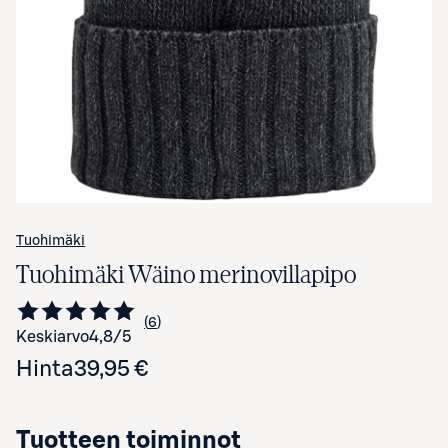
Avaa tuotekuva suurennettuna
Tuohimäki
Tuohimäki Wäino merinovillapipo
6
Siirry arvioihin
kappaletta
Keskiarvo
4,8
/5
Hinta
39,95 €
Tuotteen toiminnot