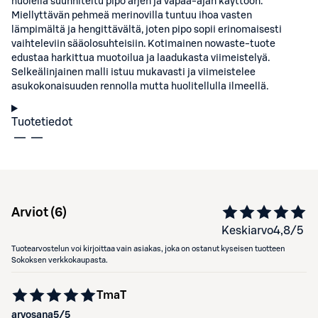
huolella suunniteltu pipo arjen ja vapaa-ajan käyttöön.
Miellyttävän pehmeä merinovilla tuntuu ihoa vasten
lämpimältä ja hengittävältä, joten pipo sopii erinomaisesti
vaihteleviin sääolosuhteisiin. Kotimainen nowaste-tuote
edustaa harkittua muotoilua ja laadukasta viimeistelyä.
Selkeälinjainen malli istuu mukavasti ja viimeistelee
asukokonaisuuden rennolla mutta huolitellulla ilmeellä.
Tuotetiedot
Arviot (
6
)
Keskiarvo
4,8
/5
Tuotearvostelun voi kirjoittaa vain asiakas, joka on ostanut kyseisen tuotteen
Sokoksen verkkokaupasta.
TmaT
arvosana
5
/5