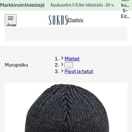
Kuukauden S-Edut vähintään –20 %
Markkinointiviestejä
kuuk
S-
Edui
Etusivu
Avaa
valikko
Miehet
Murupolku
…
Pipot ja hatut